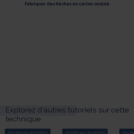
Fabriquer des flèches en carton ondulé
Explorez d'autres tutoriels sur cette
technique
Activités pour les enfants
Activités pour les enfants
Activit