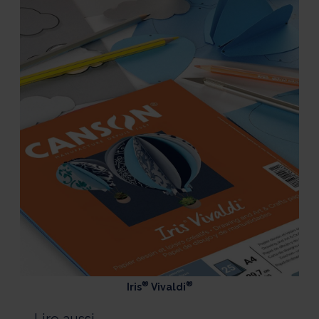
®
®
Iris
Vivaldi