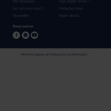
Nos Actualités
Quel papier choisir ?
Qui sommes-nous ?
Contactez-nous
Newsletter
Papier dessin
Nous suivre
facebook
instagram
youtube
Mentions légales et Politique de Confidentialité