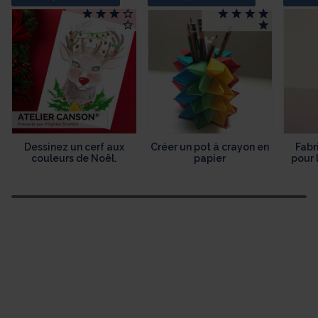
Dessinez un cerf aux
Créer un pot à crayon en
Fabr
couleurs de Noël.
papier
pour 