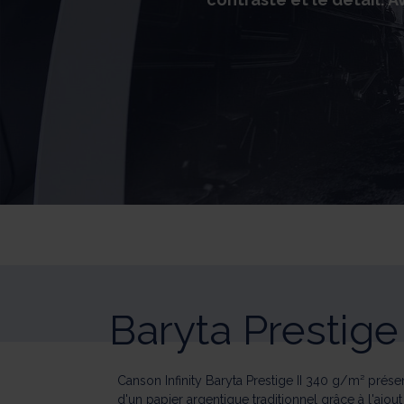
Baryta Prestige 
Canson Infinity Baryta Prestige II 340 g/m² prése
d'un papier argentique traditionnel grâce à l'ajout