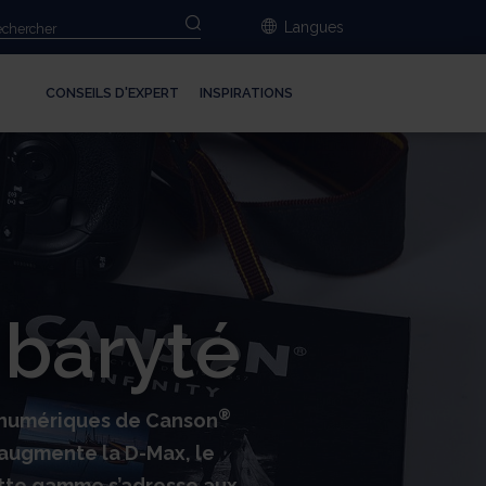
Langues
CONSEILS D'EXPERT
INSPIRATIONS
 baryté
®
s numériques de Canson
i augmente la D-Max, le
ette gamme s’adresse aux