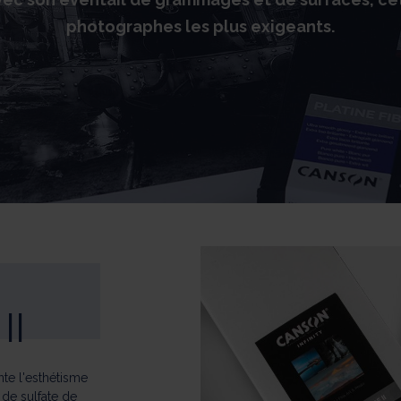
photographes les plus exigeants.
II
nte l'esthétisme
 de sulfate de