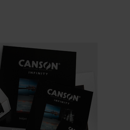
ment : Personnalisez vos Options
pter et de gérer vos paramètres de confidentialité, en garantissant la