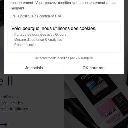
consentement. Vous pouvez modifier votre consentement à tout
moment.
Axeptio consent
Lire la politique de confidentialité
Plateforme de Gestion du Consente
Voici pourquoi nous utilisons des cookies.
Notre plateforme vous permet d'ada
Partage de données avec Google
Mesure d'audience & Analytics
Réseau social
Consentements certifiés par
Je choisis
OK pour moi
 II
 offre aux
 réaliser des
ique traditionnel,