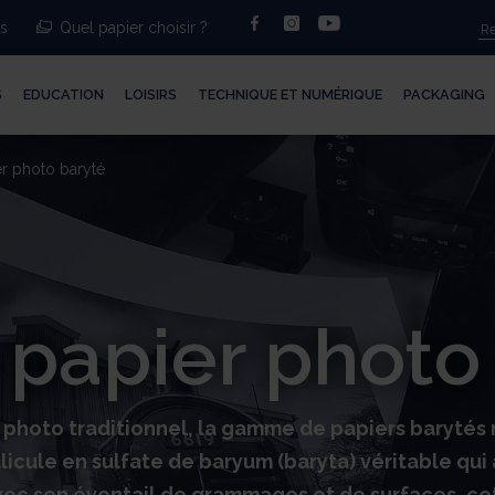
facebook
instagram
youtube
ts
Quel papier choisir ?
S
EDUCATION
LOISIRS
TECHNIQUE ET NUMÉRIQUE
PACKAGING
er photo baryté
 papier photo
 photo traditionnel, la gamme de papiers baryté
llicule en sulfate de baryum (baryta) véritable qu
 Avec son éventail de grammages et de surfaces, c