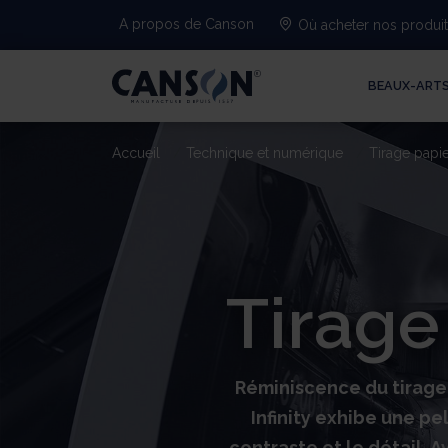
A propos de Canson
Où acheter nos produi
BEAUX-ART
Accueil
Technique et numérique
Tirage papi
Tirage
Réminiscence du tirage
Infinity exhibe une pe
contraste et le détail.