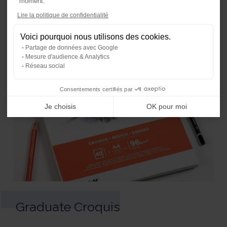
moment.
Axeptio consent
Lire la politique de confidentialité
Plateforme de Gestion du Consente
Voici pourquoi nous utilisons des cookies.
Notre plateforme vous permet d'ada
Partage de données avec Google
Mesure d'audience & Analytics
Réseau social
Consentements certifiés par
Je choisis
OK pour moi
Graduate Croquis