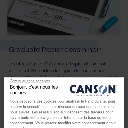
Graduate Papier dessin noir
®
Les blocs Canson
Graduate Papier dessin noir
proposent 20 feuilles de papier de couleur noir
intense 120g/m². La surface lisse du papier est idéale
Continuer sans accepter
pour le dessin au crayon et au feutre...
Bonjour, c'est nous les
cookies
DÉCOUVRIR GRADUATE PAPIER DESSIN NOIR
Nous déposons des cookies pour analyser le trafic du site, pour
assurer la sécurité du site et réseaux sociaux sur lesquels vous
nous suivez. Les réseaux sociaux déposent des traceurs pour
suivre toute votre navigation sur Internet sur la base de votre
consentement. Vous pouvez modifier votre consentement à tout