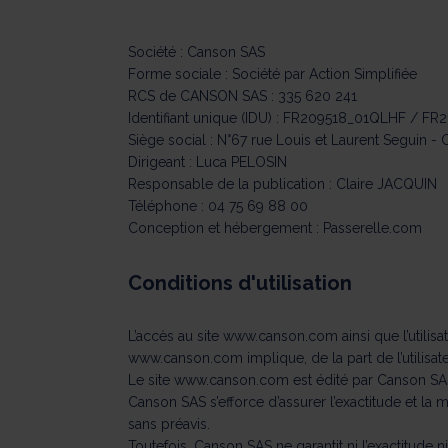
Société : Canson SAS
Forme sociale : Société par Action Simplifiée
RCS de CANSON SAS : 335 620 241
Identifiant unique (IDU) : FR209518_01QLHF / 
Siège social : N°67 rue Louis et Laurent Seguin 
Dirigeant : Luca PELOSIN
Responsable de la publication : Claire JACQUIN
Téléphone : 04 75 69 88 00
Conception et hébergement :
Passerelle.com
Conditions d'utilisation
L’accès au site
www.canson.com
ainsi que l’utili
www.canson.com
implique, de la part de l’utilisa
Le site
www.canson.com
est édité par Canson SAS
Canson SAS s’efforce d’assurer l’exactitude et la 
sans préavis.
Toutefois, Canson SAS ne garantit ni l’exactitude 