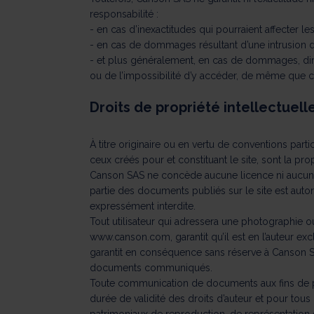
responsabilité :
- en cas d’inexactitudes qui pourraient affecter le
- en cas de dommages résultant d’une intrusion d’
- et plus généralement, en cas de dommages, direc
ou de l’impossibilité d’y accéder, de même que ceu
Droits de propriété intellectuell
À titre originaire ou en vertu de conventions part
ceux créés pour et constituant le site, sont la pr
Canson SAS ne concède aucune licence ni aucun au
partie des documents publiés sur le site est autor
expressément interdite.
Tout utilisateur qui adressera une photographie o
www.canson.com
, garantit qu’il est en l’auteur 
garantit en conséquence sans réserve à Canson SA
documents communiqués.
Toute communication de documents aux fins de pub
durée de validité des droits d’auteur et pour tous