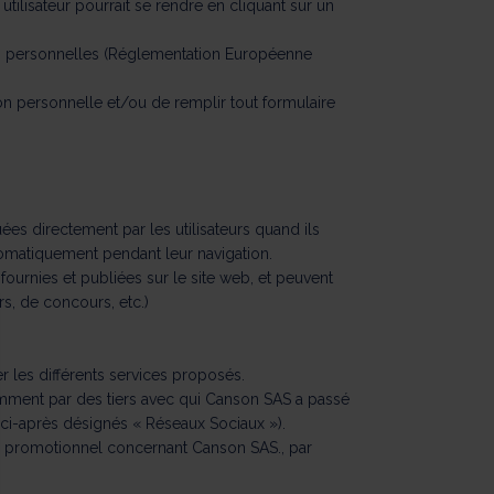
tilisateur pourrait se rendre en cliquant sur un
ées personnelles (Réglementation Européenne
tion personnelle et/ou de remplir tout formulaire
es directement par les utilisateurs quand ils
utomatiquement pendant leur navigation.
ournies et publiées sur le site web, et peuvent
s, de concours, etc.)
rer les différents services proposés.
damment par des tiers avec qui Canson SAS a passé
(ci-après désignés « Réseaux Sociaux »).
 ou promotionnel concernant Canson SAS., par