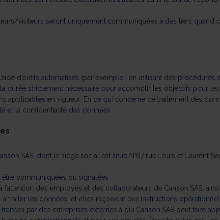
ateurs/visiteurs seront uniquement communiquées à des tiers quand c
l’aide d’outils automatisés (par exemple : en utilisant des procédure
a durée strictement nécessaire pour accomplir les objectifs pour les
ons applicables en vigueur. En ce qui concerne ce traitement des d
té et la confidentialité des données
ées
nson SAS, dont le siège social est situé N°67 rue Louis et Laurent 
nt être communiquées ou signalées
 l’attention des employés et des collaborateurs de Canson SAS, ainsi
 à traiter les données, et elles reçoivent des instructions opérationn
 traitées par des entreprises externes à qui Canson SAS peut faire app