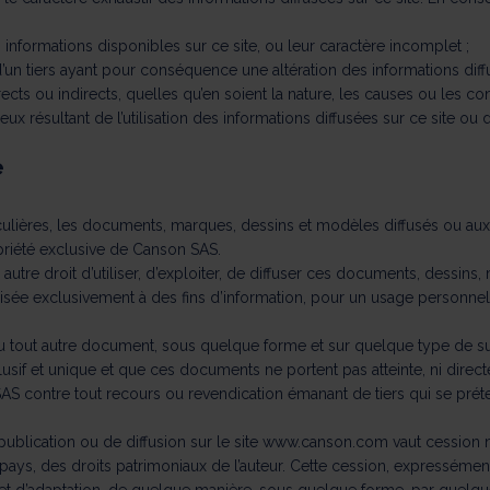
s informations disponibles sur ce site, ou leur caractère incomplet ;
un tiers ayant pour conséquence une altération des informations diffu
ts ou indirects, quelles qu’en soient la nature, les causes ou les co
x résultant de l’utilisation des informations diffusées sur ce site ou 
e
iculières, les documents, marques, dessins et modèles diffusés ou aux au
opriété exclusive de Canson SAS.
tre droit d’utiliser, d’exploiter, de diffuser ces documents, dessins
isée exclusivement à des fins d’information, pour un usage personnel et
u tout autre document, sous quelque forme et sur quelque type de suppo
exclusif et unique et que ces documents ne portent pas atteinte, ni direct
S contre tout recours ou revendication émanant de tiers qui se préten
lication ou de diffusion sur le site
www.canson.com
vaut cession n
 pays, des droits patrimoniaux de l’auteur. Cette cession, expressémen