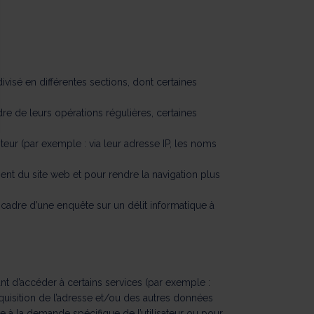
ment : Personnalisez vos Options
pter et de gérer vos paramètres de confidentialité, en garantissant la
visé en différentes sections, dont certaines
dre de leurs opérations régulières, certaines
isiteur (par exemple : via leur adresse IP, les noms
ent du site web et pour rendre la navigation plus
 cadre d’une enquête sur un délit informatique à
nt d’accéder à certains services (par exemple :
quisition de l’adresse et/ou des autres données
à la demande spécifique de l’utilisateur ou pour