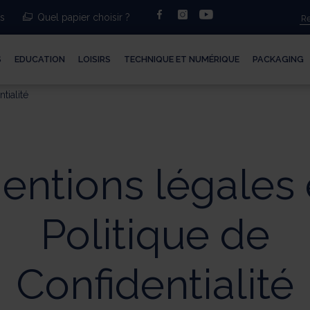
facebook
instagram
youtube
ts
Quel papier choisir ?
S
EDUCATION
LOISIRS
TECHNIQUE ET NUMÉRIQUE
PACKAGING
tialité
entions légales 
Politique de
Confidentialité