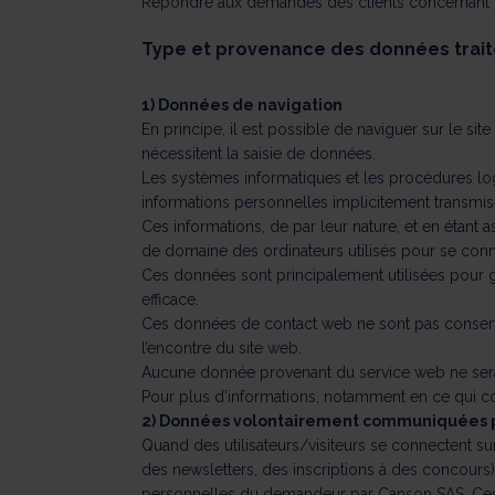
Répondre aux demandes des clients concernant le
Type et provenance des données trai
1) Données de navigation
En principe, il est possible de naviguer sur le si
nécessitent la saisie de données.
Les systèmes informatiques et les procédures logic
informations personnelles implicitement transmise
Ces informations, de par leur nature, et en étant as
de domaine des ordinateurs utilisés pour se conne
Ces données sont principalement utilisées pour gé
efficace.
Ces données de contact web ne sont pas conservées
l’encontre du site web.
Aucune donnée provenant du service web ne sera
Pour plus d’informations, notamment en ce qui con
2) Données volontairement communiquées par
Quand des utilisateurs/visiteurs se connectent sur
des newsletters, des inscriptions à des concours)
personnelles du demandeur par Canson SAS. Ces d