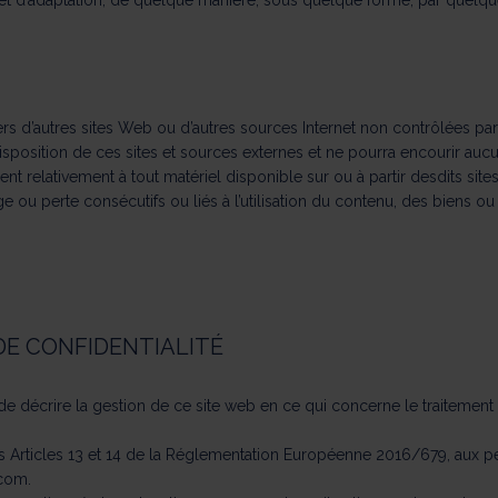
 et d’adaptation, de quelque manière, sous quelque forme, par quelqu
vers d’autres sites Web ou d’autres sources Internet non contrôlées 
sposition de ces sites et sources externes et ne pourra encourir aucu
ent relativement à tout matériel disponible sur ou à partir desdits si
u perte consécutifs ou liés à l’utilisation du contenu, des biens ou 
DE CONFIDENTIALITÉ
est de décrire la gestion de ce site web en ce qui concerne le traitem
u des Articles 13 et 14 de la Réglementation Européenne 2016/679, aux 
.com
.