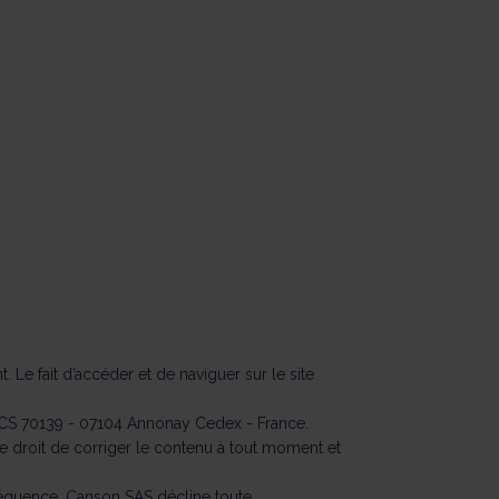
. Le fait d’accéder et de naviguer sur le site
 - CS 70139 - 07104 Annonay Cedex - France.
 le droit de corriger le contenu à tout moment et
onséquence, Canson SAS décline toute