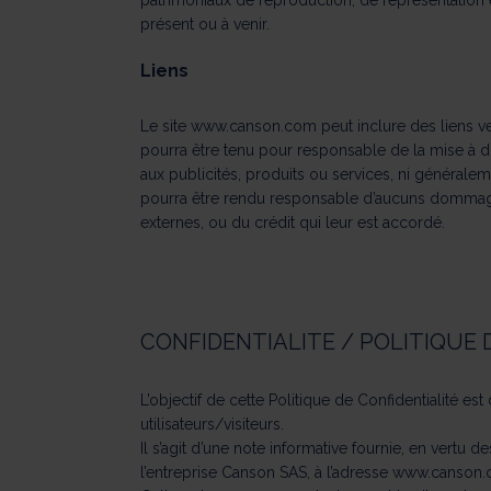
patrimoniaux de reproduction, de représentation
présent ou à venir.
Liens
Le site
www.canson.com
peut inclure des liens 
pourra être tenu pour responsable de la mise à di
aux publicités, produits ou services, ni généralem
pourra être rendu responsable d’aucuns dommage o
externes, ou du crédit qui leur est accordé.
CONFIDENTIALITE / POLITIQUE 
L’objectif de cette Politique de Confidentialité 
utilisateurs/visiteurs.
Il s’agit d’une note informative fournie, en vert
l’entreprise Canson SAS, à l’adresse
www.canson