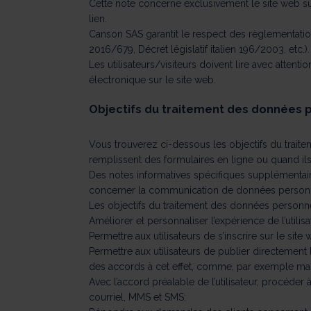
Cette note concerne exclusivement le site web susm
lien.
Canson SAS garantit le respect des règlementati
2016/679, Décret législatif italien 196/2003, etc.).
Les utilisateurs/visiteurs doivent lire avec attent
électronique sur le site web.
Objectifs du traitement des données 
Vous trouverez ci-dessous les objectifs du trait
remplissent des formulaires en ligne ou quand ils
Des notes informatives spécifiques supplémentaire
concerner la communication de données personnel
Les objectifs du traitement des données personne
Améliorer et personnaliser l’expérience de l’utilisa
Permettre aux utilisateurs de s’inscrire sur le site
Permettre aux utilisateurs de publier directemen
des accords à cet effet, comme, par exemple mais
Avec l’accord préalable de l’utilisateur, procéde
courriel, MMS et SMS;