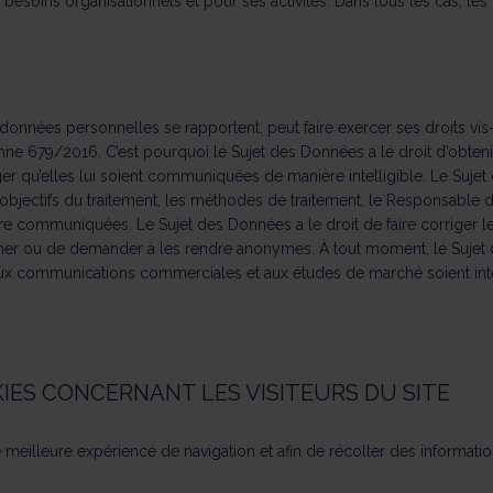
besoins organisationnels et pour ses activités. Dans tous les cas, les
données personnelles se rapportent, peut faire exercer ses droits vi
e 679/2016. C’est pourquoi le Sujet des Données a le droit d’obtenir
er qu’elles lui soient communiquées de manière intelligible. Le Sujet
 objectifs du traitement, les méthodes de traitement, le Responsable 
tre communiquées. Le Sujet des Données a le droit de faire corriger le
rimer ou de demander à les rendre anonymes. À tout moment, le Suje
t, aux communications commerciales et aux études de marché soient i
IES CONCERNANT LES VISITEURS DU SITE
e meilleure expérience de navigation et afin de récolter des informati