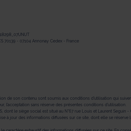
FR218298_07UNUT
- CS 70139 - 07104 Annonay Cedex - France
sation de son contenu sont soumis aux conditions d’utilisation qui suivent
teur, l’acceptation sans réserve des présentes conditions d’utilisation.
, dont le siège social est situé au N°67 rue Louis et Laurent Seguin
mise à jour des informations diffusées sur ce site, dont elle se réserve
ni le caractère exhaustif des informations diffusées sur ce site. En c