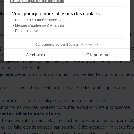
s produits et les services de Canson SAS.
Lire la politique de confidentialité
Plateforme de Gestion du Consente
tées
Voici pourquoi nous utilisons des cookies.
Notre plateforme vous permet d'ada
Partage de données avec Google
Mesure d'audience & Analytics
Réseau social
te web sans communiquer aucune information personnelle. Le site est di
Consentements certifiés par
ielles utilisées pour faire fonctionner ce site obtiennent, dans le ca
s via l’utilisation des protocoles de communication internet.
Je choisis
OK pour moi
sociées et traitées par des tiers, permettent d’identifier l’utilisateur/v
cter au site web, etc.).
nérer des informations statistiques, pour vérifier le bon fonctionnem
 une fois le traitement terminé, sauf si elles sont requises dans le
 communiquée ou divulguée à des tiers non autorisés.
cerne les cookies, veuillez consulter la section y étant consacrée.
 les utilisateurs/visiteurs
 le site web, ils envoient des informations personnelles leur permetta
 ou de faire des demandes par courriel. Cette opération implique l’ac
onnées sont ensuite exclusivement traitées dans le but de répondre 