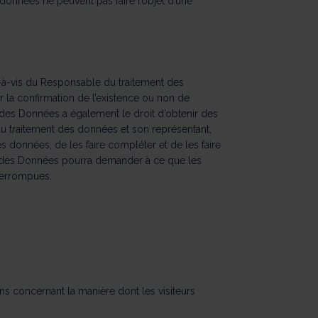
 données ne peuvent pas faire l’objet d’une
s-à-vis du Responsable du traitement des
 la confirmation de l’existence ou non de
 des Données a également le droit d’obtenir des
du traitement des données et son représentant,
s données, de les faire compléter et de les faire
t des Données pourra demander à ce que les
nterrompues.
ons concernant la manière dont les visiteurs