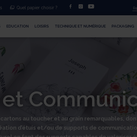
facebook
instagram
youtube
ts
Quel papier choisir ?
S
EDUCATION
LOISIRS
TECHNIQUE ET NUMÉRIQUE
PACKAGING
s et Communic
cartons au toucher et au grain remarquables, dont
éation d’étuis et/ou de supports de communication
urel en font des supports capables de valoriser étu