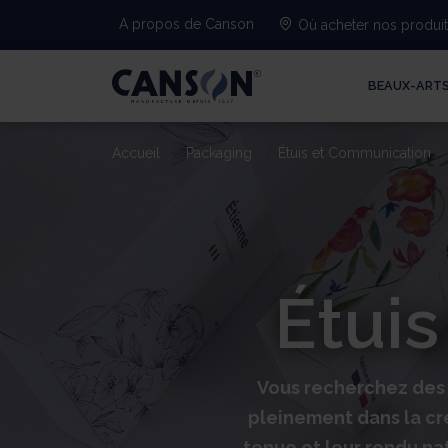
A propos de Canson
Où acheter nos produi
BEAUX-ART
Accueil
Packaging
Étuis et Communication
Étui
Vous recherchez des 
pleinement dans la cr
tenue et leur rendu nat