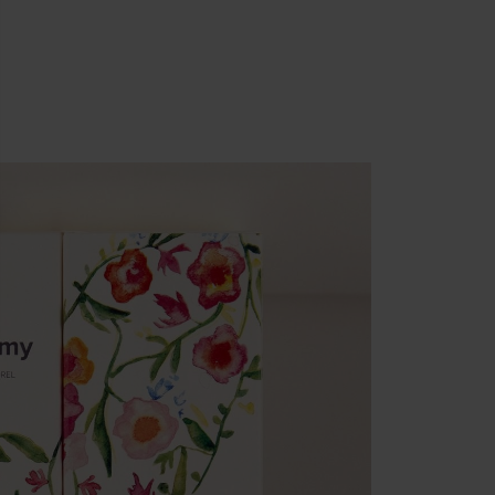
ment : Personnalisez vos Options
pter et de gérer vos paramètres de confidentialité, en garantissant la