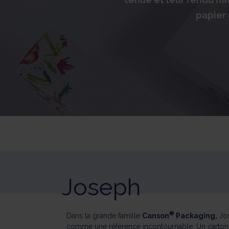
papier 
Joseph
®
Dans la grande famille
Canson
Packaging,
Jo
comme une référence incontournable. Un carton 