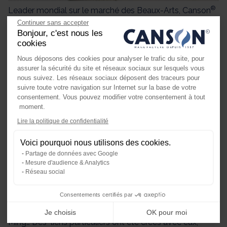
®
Leader mondial sur le marché des Beaux-Arts, Canson
accompagne les artistes, designers, architectes,
Continuer sans accepter
dessinateurs de BD, amateurs, étudiants et écoliers en
Bonjour, c'est nous les
cookies
fabriquant un large assortiment de papiers de qualité
supérieure, mais également en défendant, depuis ses
Nous déposons des cookies pour analyser le trafic du site, pour
origines, la création et la place de l’art dans la société.
assurer la sécurité du site et réseaux sociaux sur lesquels vous
nous suivez. Les réseaux sociaux déposent des traceurs pour
suivre toute votre navigation sur Internet sur la base de votre
De la célèbre montgolfière à l’enveloppe faite de papier
consentement. Vous pouvez modifier votre consentement à tout
s’élevant dans les airs pour la première fois en 1782, au
moment.
papier dessin blanc ou couleur, papier calque, papier
Axeptio consent
pour l’huile ou l’acrylique en passant par le papier
Lire la politique de confidentialité
Plateforme de Gestion du Consente
®
aquarelle Canson
Montval ou les papiers réservés à la
Voici pourquoi nous utilisons des cookies.
®
Notre plateforme vous permet d'ada
photographie numérique, Canson
n’a de cesse de
Partage de données avec Google
rendre l’aventure de la création accessible à tous.
Mesure d'audience & Analytics
Réseau social
Au fil des générations, les plus grands artistes et
®
créateurs ont utilisé les papiers Canson
: Delacroix, Van
Consentements certifiés par
Gogh, Degas, Matisse, Picasso, Dali, Warhol, Jean-Michel
Alberola, Barthélémy Toguo, Philippe Starck, Yan Pei-
Je choisis
OK pour moi
Ming… Des liens particuliers ont été créés avec eux,