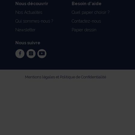
Nous découvrir
Besoin d'aide
Nos Actualités
Quel papier choisir ?
Qui sommes-nous ?
Contactez-nous
Newsletter
Papier dessin
Nous suivre
facebook
instagram
youtube
Mentions légales et Politique de Confidentialité