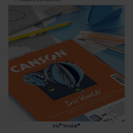
®
®
Iris
Vivaldi