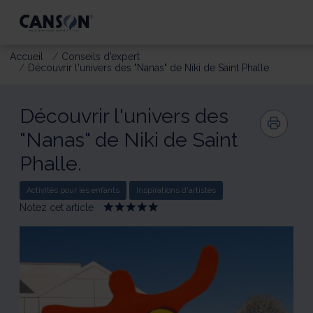
Accueil
Conseils d’expert
Découvrir l'univers des "Nanas" de Niki de Saint Phalle.
Découvrir l'univers des
"Nanas" de Niki de Saint
Phalle.
Activités pour les enfants
Inspirations d'artistes
Notez cet article
Give
Give
Give
Give
Give
Découvrir
Découvrir
Découvrir
Découvrir
Découvrir
l'univers
l'univers
l'univers
l'univers
l'univers
des
des
des
des
des
"Nanas"
"Nanas"
"Nanas"
"Nanas"
"Nanas"
de
de
de
de
de
Niki
Niki
Niki
Niki
Niki
de
de
de
de
de
Saint
Saint
Saint
Saint
Saint