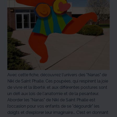
Phalle.
Phalle.
Phalle.
Phalle.
Phalle.
1/5
2/5
3/5
4/5
5/5
Avec cette fiche, découvrez l'univers des "Nanas" de
Niki de Saint Phalle. Ces poupées, qui respirent la joie
de vivre et la liberté, et aux différentes postures sont
un défi aux lois de l'anatomie et de la pesanteur.
Aborder les "Nanas" de Niki de Saint Phalle est
l’occasion pour vos enfants de se "dégourdir" les
doigts et d’explorer leur imaginaire... C’est en donnant