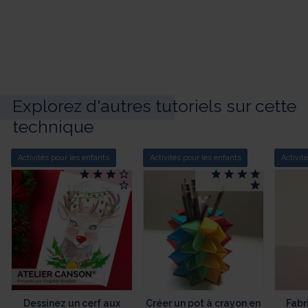
Explorez d'autres tutoriels sur cette
technique
Activités pour les enfants
Activités pour les enfants
Activit
Dessinez un cerf aux
Créer un pot à crayon en
Fabr