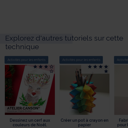
Explorez d'autres tutoriels sur cette
technique
Activités pour les enfants
Activités pour les enfants
Activit
Dessinez un cerf aux
Créer un pot à crayon en
Fabr
couleurs de Noël.
papier
pour 