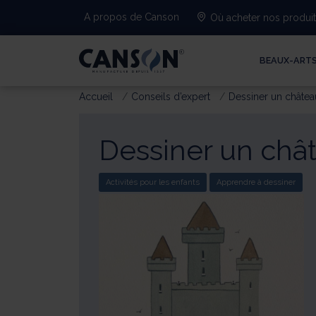
A propos de Canson
Où acheter nos produi
BEAUX-ART
Accueil
Conseils d’expert
Dessiner un châtea
Dessiner un châ
Activités pour les enfants
Apprendre à dessiner