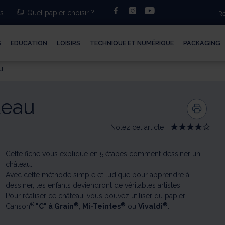
facebook
instagram
youtube
ts
Quel papier choisir ?
S
EDUCATION
LOISIRS
TECHNIQUE ET NUMÉRIQUE
PACKAGING
u
teau
Notez cet article
Give
Give
Give
Give
Give
Dessiner
Dessiner
Dessiner
Dessiner
Dessine
un
un
un
un
un
château
château
château
château
château
Cette fiche vous explique en 5 étapes comment dessiner un
1/5
2/5
3/5
4/5
5/5
château.
Avec cette méthode simple et ludique pour apprendre à
dessiner, les enfants deviendront de véritables artistes !
Pour réaliser ce château, vous pouvez utiliser du papier
®
®
®
®
Canson
"C" à Grain
,
Mi-Teintes
ou
Vivaldi
.