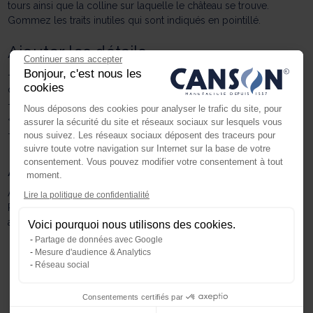
tours ainsi que la colline sur laquelle le château se trouve.
Gommez les traits inutiles qui sont indiqués en pointillé.
​Ajouter les détails
Continuer sans accepter
Bonjour, c'est nous les
Ajoutez les créneaux des tours et agrémentez la colline de
cookies
quelques détails.
Ajoutez les meurtrières sur les tours et dessinez la porte
Nous déposons des cookies pour analyser le trafic du site, pour
« pont-levis ».
assurer la sécurité du site et réseaux sociaux sur lesquels vous
Ajoutez, sur la colline un petit chemin.
nous suivez. Les réseaux sociaux déposent des traceurs pour
suivre toute votre navigation sur Internet sur la base de votre
consentement. Vous pouvez modifier votre consentement à tout
Ajouter la couleur
moment.
Axeptio consent
Ajoutez des couleurs selon votre gout.
Lire la politique de confidentialité
Plateforme de Gestion du Consente
Pour rendre la scène plus réaliste, vous pouvez par exemple
ajouter des oiseaux dans le ciel ou un soldat sur le chemin !
Voici pourquoi nous utilisons des cookies.
Notre plateforme vous permet d'ada
Partage de données avec Google
Mesure d'audience & Analytics
Réseau social
Consentements certifiés par