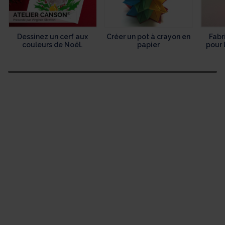
Dessinez un cerf aux
Créer un pot à crayon en
Fabr
couleurs de Noël.
papier
pour 