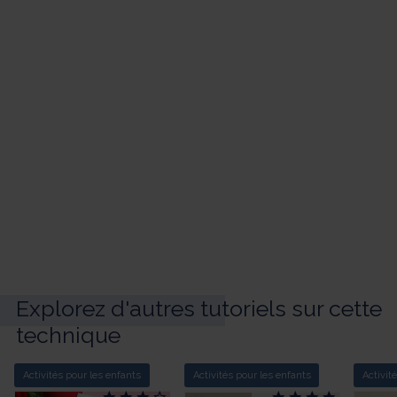
Explorez d'autres tutoriels sur cette
technique
Activités pour les enfants
Activités pour les enfants
Activit