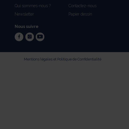
Qui sommes-nous ?
Contactez-nous
Newsletter
Papier dessin
Nous suivre
facebook
instagram
youtube
Mentions légales et Politique de Confidentialité