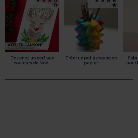
Dessinez un cerf aux
Créer un pot à crayon en
Fabr
couleurs de Noël.
papier
pour 