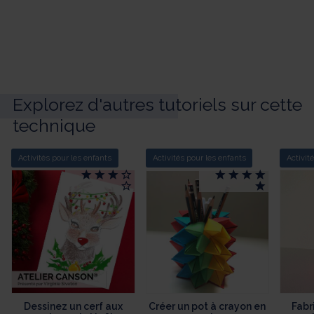
Explorez d'autres tutoriels sur cette
technique
Activités pour les enfants
Activités pour les enfants
Activit
Dessinez un cerf aux
Créer un pot à crayon en
Fabr