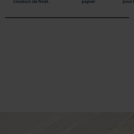
couleurs de Noël.
papier
pour 