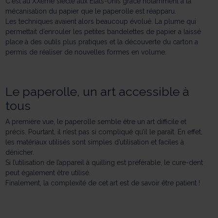
C'est au XXème siècle aux États-Unis grâce notamment à la
mécanisation du papier que le paperolle est réapparu.
Les techniques avaient alors beaucoup évolué. La plume qui
permettait d’enrouler les petites bandelettes de papier a laissé
place à des outils plus pratiques et la découverte du carton a
permis de réaliser de nouvelles formes en volume.
Le paperolle, un art accessible à
tous
A première vue, le paperolle semble être un art difficile et
précis. Pourtant, il n’est pas si compliqué qu’il le paraît. En effet,
les matériaux utilisés sont simples d’utilisation et faciles à
dénicher.
Si l’utilisation de l’appareil à quilling est préférable, le cure-dent
peut également être utilisé.
Finalement, la complexité de cet art est de savoir être patient !