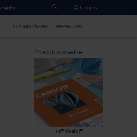
Langues
CONSEILS D'EXPERT
INSPIRATIONS
Produit conseillé
rir
ue
)
les)
®
®
Iris
Vivaldi