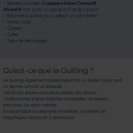
Bandes colorées de
papiers lisses Canson®
Vivaldi®
(120 g/m² ou 240 g/m²) de 35 x 0,5cm
Bâtonnet à Quilling (ou à défaut, un cure-dents)
Vernis-colle
Ciseaux
Cutter
Tapis de découpage
Qu’est-ce que le Quilling ?
Le quilling, également appelé paperolle ou papier roulé, peut
se décrire comme un artisanat.
Cet art très ancien consiste à réaliser des décors
confectionnés à l’aide d’étroites bandelettes de papiers,
enroulées sur elles-mêmes.
En assemblant les éléments ensemble, on obtient de
magnifiques décors en 3 dimensions.