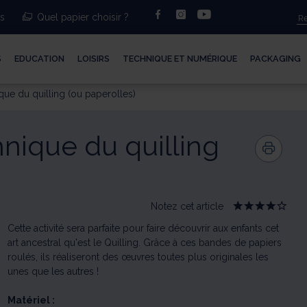
facebook
instagram
youtube
ts
Quel papier choisir ?
S
EDUCATION
LOISIRS
TECHNIQUE ET NUMÉRIQUE
PACKAGING
que du quilling (ou paperolles)
hnique du quilling
Notez cet article
Give
Give
Give
Give
Give
Découvrir
Découvrir
Découvrir
Découvrir
Découv
Cette activité sera parfaite pour faire découvrir aux enfants cet
la
la
la
la
la
technique
technique
technique
technique
techniq
art ancestral qu'est le Quilling. Grâce à ces bandes de papiers
du
du
du
du
du
roulés, ils réaliseront des œuvres toutes plus originales les
quilling
quilling
quilling
quilling
quilling
unes que les autres !
(ou
(ou
(ou
(ou
(ou
paperolles)
paperolles)
paperolles)
paperolles
paperol
1/5
2/5
3/5
4/5
5/5
Matériel :