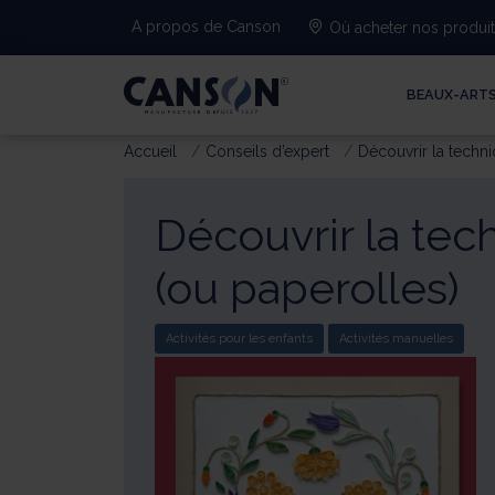
A propos de Canson
Où acheter nos produi
BEAUX-ART
Accueil
Conseils d’expert
Découvrir la techni
Découvrir la tec
(ou paperolles)
Activités pour les enfants
Activités manuelles