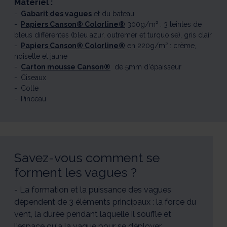
Matériel :
Gabarit des vagues
et du bateau
Papiers Canson® Colorline®
300g/m² : 3 teintes de
bleus différentes (bleu azur, outremer et turquoise), gris clair
Papiers Canson® Colorline®
en 220g/m² : crème,
noisette et jaune
Carton mousse Canson®
de 5mm d'épaisseur
Ciseaux
Colle
Pinceau
Savez-vous comment se
forment les vagues ?
- La formation et la puissance des vagues
dépendent de 3 éléments principaux : la force du
vent, la durée pendant laquelle il souffle et
l'espace qu'a la vague pour se déployer.