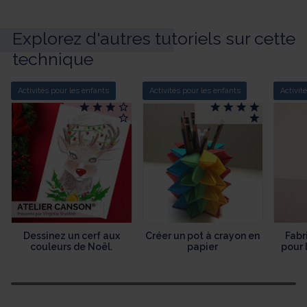
Explorez d'autres tutoriels sur cette
technique
Activités pour les enfants
Activités pour les enfants
Activit
Dessinez un cerf aux
Créer un pot à crayon en
Fabr
couleurs de Noël.
papier
pour 