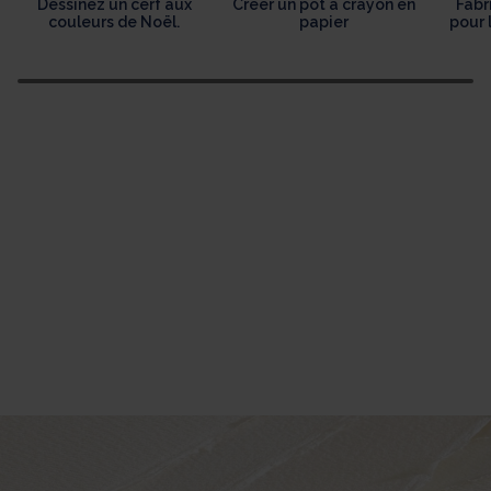
Dessinez un cerf aux
Créer un pot à crayon en
Fabr
couleurs de Noël.
papier
pour 