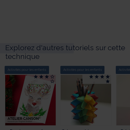
Explorez d'autres tutoriels sur cette
technique
Activités pour les enfants
Activités pour les enfants
Activit