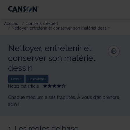
Accueil
Conseils d’expert
Nettoyer, entretenir et conserver son matériel dessin
Nettoyer, entretenir et
conserver son matériel
dessin
Dessin
Le matériel
Notez cet article
Give
Give
Give
Give
Give
Nettoyer,
Nettoyer,
Nettoyer,
Nettoyer,
Nettoyer,
entretenir
entretenir
entretenir
entretenir
entretenir
Chaque médium a ses fragilités. À vous d’en prendre
et
et
et
et
et
soin !
conserver
conserver
conserver
conserver
conserver
son
son
son
son
son
matériel
matériel
matériel
matériel
matériel
dessin
dessin
dessin
dessin
dessin
1/5
2/5
3/5
4/5
5/5
1. Les règles de base