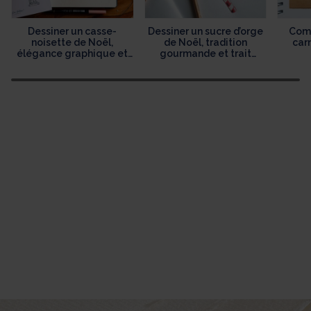
Dessiner un casse-
Dessiner un sucre d’orge
Comm
noisette de Noël,
de Noël, tradition
car
élégance graphique et
gourmande et trait
héritage festif
délicat