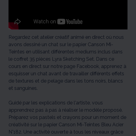
sur
sur
sur
sur
sur
le
le
le
le
le
papier
papier
papier
papier
papier
Canson
Canson
Canson
Canson
Canson
Mi-
Mi-
Mi-
Mi-
Mi-
Teintes
Teintes
Teintes
Teintes
Teintes
1/5
2/5
3/5
4/5
5/5
Regardez cet atelier créatif animé en direct où nous
avons dessiné un chat sur le papier Canson Mi-
Teintes en utilisant différentes mediums inclus dans
le coffret 35 pièces Lyra Sketching Set. Dans ce
cours en direct sur notre page Facebook, apprenez à
esquisser un chat avant de travailler différents effets
de textures et de pelage dans les tons noirs, blancs
et sanguines.
Guidé par les explications de l'artiste, vous
apprendrez pas à pas à réaliser le modèle proposé.
Préparez vos pastels et crayons pour un moment de
créativité sur le papier Canson Mi-Teintes Bleu Acier
N°182. Une activité ouverte à tous les niveaux grâce