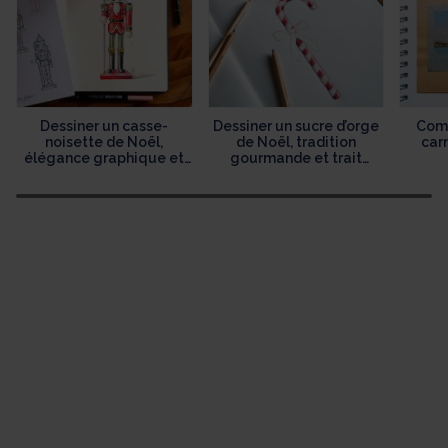
Dessiner un casse-
Dessiner un sucre d’orge
Comm
noisette de Noël,
de Noël, tradition
car
élégance graphique et
gourmande et trait
héritage festif
délicat