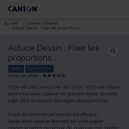
Accueil
Conseils d’expert
Astuce Dessin : Fixer les proportions
Astuce Dessin : Fixer les
proportions
Dessin
Astuces de pro
Notez cet article
Give
Give
Give
Give
Give
Astuce
Astuce
Astuce
Astuce
Astuce
Dessin
Dessin
Dessin
Dessin
Dessin
Votre œil peut vous jouer des tours ! Voici une astuce
:
:
:
:
:
pour vous aider à placer les grandes lignes de votre
Fixer
Fixer
Fixer
Fixer
Fixer
sujet dans le respect des règles de proportions.
les
les
les
les
les
proportions
proportions
proportions
proportions
proportions
1/5
2/5
3/5
4/5
5/5
Avant de commencer, une astuce efficace :
Après avoir tracé un élément sur votre papier ,
prenez le temps de reculer de quelques pas. Vérifiez