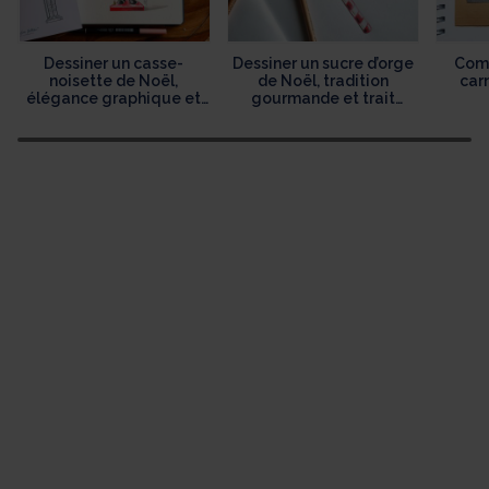
Dessiner un casse-
Dessiner un sucre d’orge
Comm
noisette de Noël,
de Noël, tradition
car
élégance graphique et
gourmande et trait
héritage festif
délicat