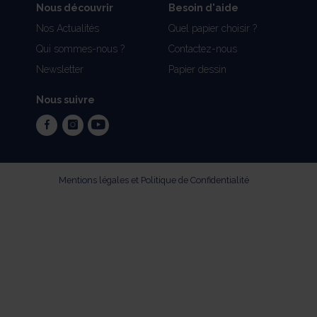
Nous découvrir
Besoin d'aide
Nos Actualités
Quel papier choisir ?
Qui sommes-nous ?
Contactez-nous
Newsletter
Papier dessin
Nous suivre
facebook
instagram
youtube
Mentions légales et Politique de Confidentialité