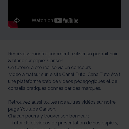
papier
papier
papier
papier
papier
Canson
Canson
Canson
Canson
Canson
1/5
2/5
3/5
4/5
5/5
Rémi vous montre comment réaliser un portrait noir
& blanc sur papier Canson.
Ce tutoriel a été réalisé via un concours
vidéo amateur sur le site Canal Tuto. CanalTuto était
une plateforme web de vidéos pédagogiques et de
conseils pratiques donnés par des marques.
Retrouvez aussi toutes nos autres vidéos sur notre
page
Youtube Canson
.
Chacun pourra y trouver son bonheur :
- Tutoriels et vidéos de présentation de nos papiers,