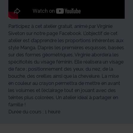
Manga
Manga
Manga
Manga
Manga
1/5
2/5
3/5
4/5
5/5
Participez à cet atelier gratuit, animé par Virginie
Siveton sur notre page Facebook. L’objectif de cet
atelier est d’apprendre les proportions inhérentes aux
style Manga. D’après les premières esquisses, basées
sur des formes géométriques, Virginie abordera les
spécificités du visage féminin. Elle réalisera un visage
de face : positionnement des yeux, du nez, de la
bouche, des oreilles ainsi que la chevelure. La mise
en couleur au crayon permettra de mettre en avant
les volumes et l’éclairage tout en jouant avec des
teintes plus colorées. Un atelier idéal à partager en
famille !
Durée du cours : 1 heure