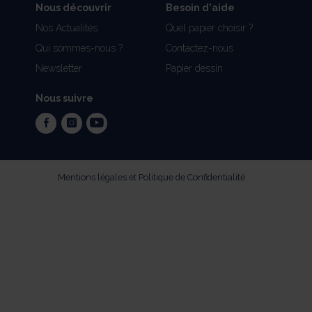
Nous découvrir
Besoin d'aide
Nos Actualités
Quel papier choisir ?
Qui sommes-nous ?
Contactez-nous
Newsletter
Papier dessin
Nous suivre
facebook
instagram
youtube
Mentions légales et Politique de Confidentialité