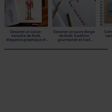
Dessiner un casse-
Dessiner un sucre d’orge
Comm
noisette de Noël,
de Noël, tradition
car
élégance graphique et
gourmande et trait
héritage festif
délicat