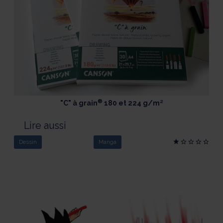
®
"C" à grain
180 et 224 g/m²
Lire aussi
Dessin
Manga