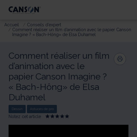
Accueil
Conseils d’expert
Comment réaliser un film d’animation avec le papier Canson
Imagine ? « Bach-Hông» de Elsa Duhamel
Comment réaliser un film
d’animation avec le
papier Canson Imagine ?
« Bach-Hông» de Elsa
Duhamel
Dessin
Astuces de pro
Notez cet article
Give
Give
Give
Give
Give
Comment
Comment
Comment
Comment
Comment
réaliser
réaliser
réaliser
réaliser
réaliser
un
un
un
un
un