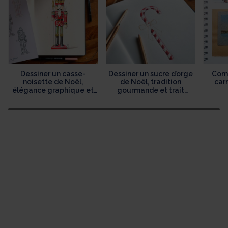
Dessiner un casse-
Dessiner un sucre d’orge
Comm
noisette de Noël,
de Noël, tradition
car
élégance graphique et
gourmande et trait
héritage festif
délicat