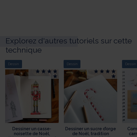
Explorez d'autres tutoriels sur cette
technique
Dessin
Dessin
Dessin
Dessiner un casse-
Dessiner un sucre d’orge
Comm
noisette de Noël,
de Noël, tradition
car