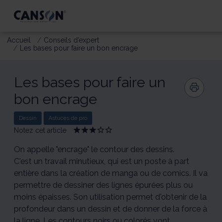
Accueil
Conseils d’expert
Les bases pour faire un bon encrage
Les bases pour faire un
bon encrage
Dessin
Astuces de pro
Notez cet article
Give
Give
Give
Give
Give
Dessin
Dessin
Dessin
Dessin
Dessin
:
:
:
:
:
On appelle "encrage" le contour des dessins.
Les
Les
Les
Les
Les
C'est un travail minutieux, qui est un poste à part
bases
bases
bases
bases
bases
entière dans la création de manga ou de comics. Il va
pour
pour
pour
pour
pour
faire
faire
faire
faire
faire
permettre de dessiner des lignes épurées plus ou
un
un
un
un
un
moins épaisses. Son utilisation permet d'obtenir de la
bon
bon
bon
bon
bon
encrage
encrage
encrage
encrage
encrage
profondeur dans un dessin et de donner de la force à
1/5
2/5
3/5
4/5
5/5
la ligne. Les contours noirs ou colorés vont