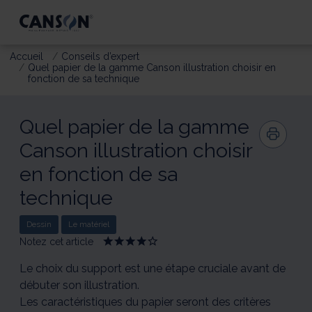
Accueil
Conseils d’expert
Quel papier de la gamme Canson illustration choisir en
fonction de sa technique
Quel papier de la gamme
Canson illustration choisir
en fonction de sa
technique
Dessin
Le matériel
Notez cet article
Give
Give
Give
Give
Give
Conseil
Conseil
Conseil
Conseil
Conseil
2023:
2023:
2023:
2023:
2023:
Le choix du support est une étape cruciale avant de
Quel
Quel
Quel
Quel
Quel
débuter son illustration.
papier
papier
papier
papier
papier
Les caractéristiques du papier seront des critères
de
de
de
de
de