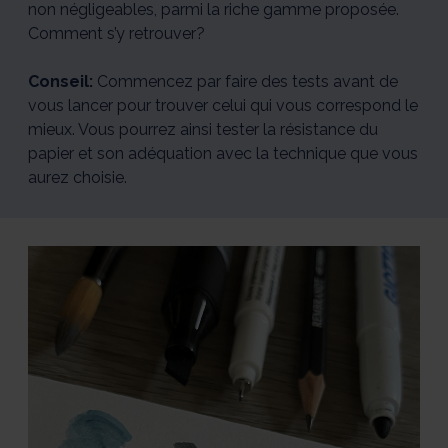
la
la
la
la
la
non négligeables, parmi la riche gamme proposée.
gamme
gamme
gamme
gamme
gamme
Comment s’y retrouver?
Canson
Canson
Canson
Canson
Canson
illustration
illustration
illustration
illustration
illustration
choisir
choisir
choisir
choisir
choisir
Conseil:
Commencez par faire des tests avant de
en
en
en
en
en
fonction
fonction
fonction
fonction
fonction
vous lancer pour trouver celui qui vous correspond le
de
de
de
de
de
mieux. Vous pourrez ainsi tester la résistance du
sa
sa
sa
sa
sa
papier et son adéquation avec la technique que vous
technique
technique
technique
technique
technique
1/5
2/5
3/5
4/5
5/5
aurez choisie.