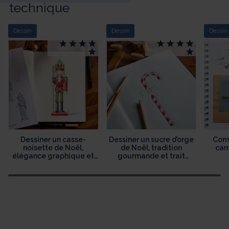
technique
Dessin
Dessin
Dessin
Dessiner un casse-
Dessiner un sucre d’orge
Comm
noisette de Noël,
de Noël, tradition
car
élégance graphique et
gourmande et trait
héritage festif
délicat