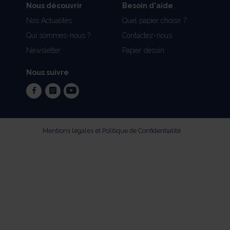
Nous découvrir
Besoin d'aide
Nos Actualités
Quel papier choisir ?
Qui sommes-nous ?
Contactez-nous
Newsletter
Papier dessin
Nous suivre
facebook
instagram
youtube
Mentions légales et Politique de Confidentialité