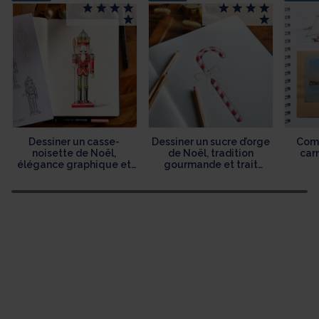
Dessiner un casse-
Dessiner un sucre d’orge
Comm
noisette de Noël,
de Noël, tradition
car
élégance graphique et
gourmande et trait
héritage festif
délicat