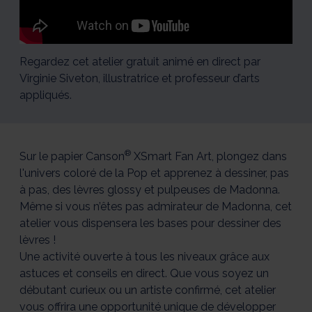
feutre
feutre
feutre
feutre
feutre
1/5
2/5
3/5
4/5
5/5
Regardez cet atelier gratuit animé en direct par
Virginie Siveton, illustratrice et professeur d’arts
appliqués.
®
Sur le papier Canson
XSmart Fan Art, plongez dans
l'univers coloré de la Pop et apprenez à dessiner, pas
à pas, des lèvres glossy et pulpeuses de Madonna.
Même si vous n’êtes pas admirateur de Madonna, cet
atelier vous dispensera les bases pour dessiner des
lèvres !
Une activité ouverte à tous les niveaux grâce aux
astuces et conseils en direct. Que vous soyez un
débutant curieux ou un artiste confirmé, cet atelier
vous offrira une opportunité unique de développer