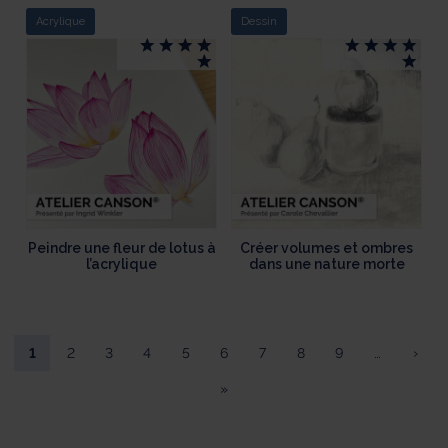
Acrylique
Dessin
Peindre une fleur de lotus à
Créer volumes et ombres
l’acrylique
dans une nature morte
1
2
3
4
5
6
7
8
9
…
›
»