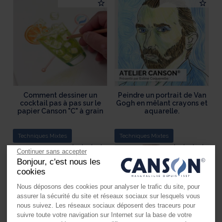
Comment dessiner un
Peindre un portrait de Van
cocktail pas à pas sur le
Gogh en mêlant crayons et
papier Canson "C" à grain
aquarelle.
Techniques Mixtes
Techniques Mixtes
Continuer sans accepter
Bonjour, c'est nous les
cookies
Nous déposons des cookies pour analyser le trafic du site, pour
assurer la sécurité du site et réseaux sociaux sur lesquels vous
nous suivez. Les réseaux sociaux déposent des traceurs pour
suivre toute votre navigation sur Internet sur la base de votre