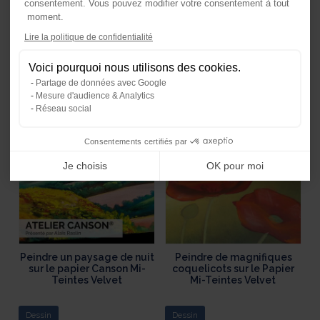
consentement. Vous pouvez modifier votre consentement à tout
moment.
Axeptio consent
Dessiner un arbre à l’encre
Dessiner un écureuil à
Lire la politique de confidentialité
Plateforme de Gestion du Consente
et aux crayons
l’aquarelle et aux crayons
de couleur.
Voici pourquoi nous utilisons des cookies.
Notre plateforme vous permet d'ada
Partage de données avec Google
Mesure d'audience & Analytics
Pastel
Techniques Mixtes
Réseau social
Consentements certifiés par
Je choisis
OK pour moi
Peindre un paysage de nuit
Peindre de magnifiques
sur le papier Canson Mi-
coquelicots sur le Papier
Teintes Velvet
Mi-Teintes Velvet
Dessin
Dessin