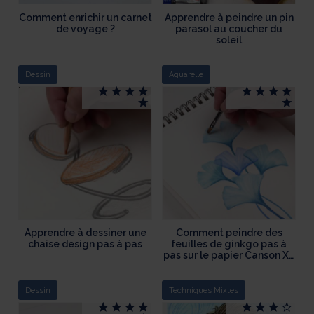
Comment enrichir un carnet
Apprendre à peindre un pin
de voyage ?
parasol au coucher du
soleil
Dessin
Aquarelle
Apprendre à dessiner une
Comment peindre des
chaise design pas à pas
feuilles de ginkgo pas à
pas sur le papier Canson XL
Aquarelle
Dessin
Techniques Mixtes