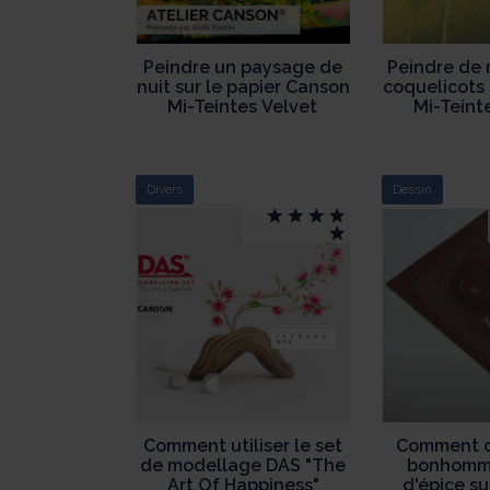
Peindre un paysage de
Peindre de 
nuit sur le papier Canson
coquelicots 
Mi-Teintes Velvet
Mi-Teint
Divers
Dessin
Comment utiliser le set
Comment d
de modellage DAS "The
bonhomme
Art Of Happiness"
d'épice su