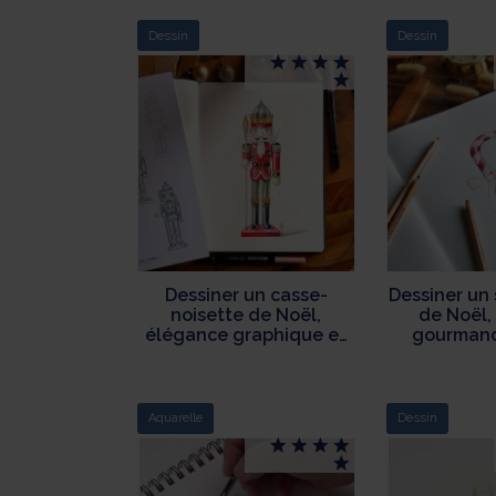
Dessin
Dessin
Dessiner un casse-
Dessiner un 
noisette de Noël,
de Noël, 
élégance graphique et
gourmande
héritage festif
dél
Aquarelle
Dessin