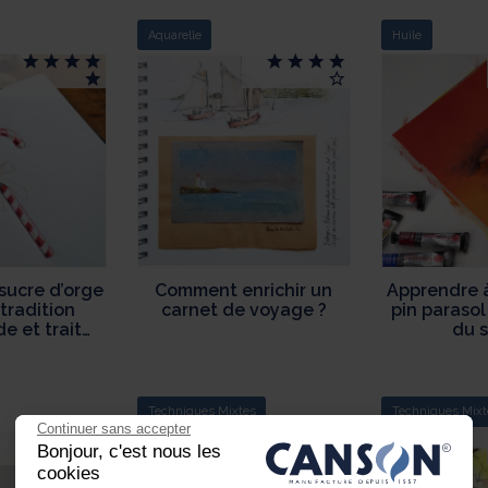
Aquarelle
Huile
sucre d’orge
Comment enrichir un
Apprendre 
tradition
carnet de voyage ?
pin paraso
 et trait
du s
icat
Techniques Mixtes
Techniques Mixt
Continuer sans accepter
Bonjour, c'est nous les
cookies