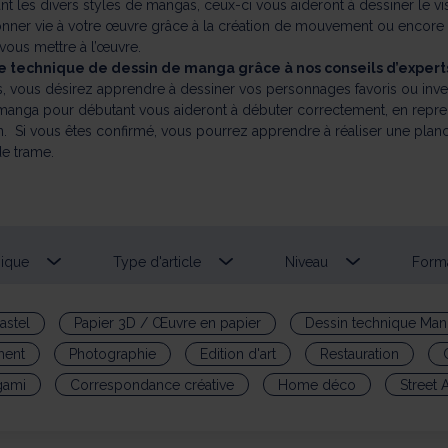
ant les divers styles de mangas, ceux-ci vous aideront à dessiner le v
nner vie à votre œuvre grâce à la création de mouvement ou encore à
vous mettre à l’œuvre.
e technique de dessin de manga grâce à nos conseils d’expert
, vous désirez apprendre à dessiner vos personnages favoris ou inven
 manga pour débutant vous aideront à débuter correctement, en repre
n. Si vous êtes confirmé, vous pourrez apprendre à réaliser une plan
de trame.
ique
Type d'article
Niveau
Form
astel
Papier 3D / Œuvre en papier
Dessin technique Man
ment
Photographie
Edition d'art
Restauration
gami
Correspondance créative
Home déco
Street A