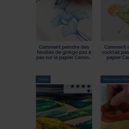
Comment peindre des
Comment d
feuilles de ginkgo pas à
cocktail pas
pas sur le papier Canson
papier Ca
XL Aquarelle
gr
Pastel
Techniques Mixt