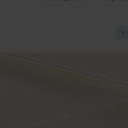
couleur
Colo
1