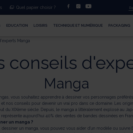
facebook
instagram
youtube
ts
Quel papier choisir ?
S
EDUCATION
LOISIRS
TECHNIQUE ET NUMÉRIQUE
PACKAGING
d'experts Manga
s conseils d'expe
Manga
gas, vous souhaitez apprendre à dessiner vos personnages préféré
s et nos conseils pour devenir un vrai pro dans ce domaine. Les orig
ut du XIXème siècle. Depuis, le manga a littéralement explosé au Jap
l représente aujourd’hui 40% des ventes de bandes dessinées en Fran
ner un manga ?
 dessiner un manga, vous pouvez vous aider d’un modèle ou suivre l