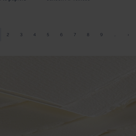
 Canson
rline
2
3
4
5
6
7
8
9
…
›