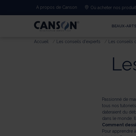
A propos de Canson
Où acheter nos produi
BEAUX-ART
Accueil
Les conseils d'experts
Les conseils 
Le
Passionné de man
tous nos tutoriel
dateraient du déb
dans le monde. I
Comment dessi
Pour apprendre à