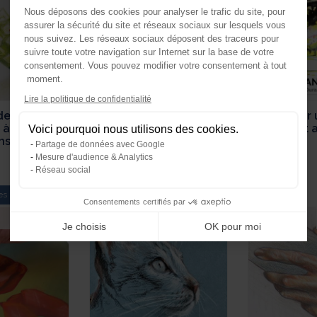
Nous déposons des cookies pour analyser le trafic du site, pour
assurer la sécurité du site et réseaux sociaux sur lesquels vous
nous suivez. Les réseaux sociaux déposent des traceurs pour
suivre toute votre navigation sur Internet sur la base de votre
consentement. Vous pouvez modifier votre consentement à tout
moment.
Axeptio consent
Lire la politique de confidentialité
Plateforme de Gestion du Consente
essiner un
Peindre un portrait de
Dessiner 
 à pas sur le
Van Gogh en mêlant
l’encre et
Voici pourquoi nous utilisons des cookies.
Notre plateforme vous permet d'ada
nson "C" à
crayons et aquarelle.
Partage de données avec Google
ain
Mesure d'audience & Analytics
Réseau social
es
Dessin
Dessin
Consentements certifiés par
Je choisis
OK pour moi