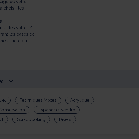
isage de votre
 choisir les
s
ter les vôtres ?
nant les bases de
che entière ou
at
uel
Techniques Mixtes
Acrylique
Conservation
Exposer et vendre
rt
Scrapbooking
Divers