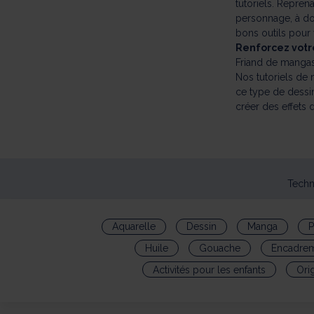
tutoriels. Repren
personnage, à do
bons outils pour 
Renforcez votr
Friand de mangas
Nos tutoriels de
ce type de dessi
créer des effets 
Techn
Aquarelle
Dessin
Manga
P
Huile
Gouache
Encadre
Activités pour les enfants
Ori