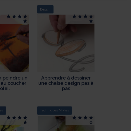
Dessin
à peindre un
Apprendre à dessiner
l au coucher
une chaise design pas à
oleil
pas
es
Techniques Mixtes