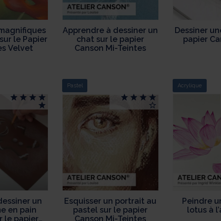
magnifiques
Apprendre à dessiner un
Dessiner un
sur le Papier
chat sur le papier
papier Ca
es Velvet
Canson Mi-Teintes
Pastel
Acrylique
essiner un
Esquisser un portrait au
Peindre u
 en pain
pastel sur le papier
lotus à l
r le papier
Canson Mi-Teintes