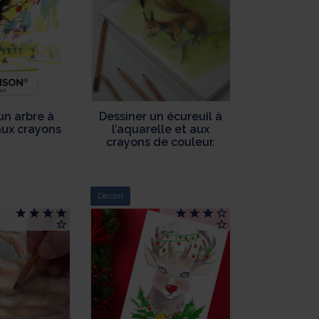
ment : Personnalisez vos Options
un arbre à
Dessiner un écureuil à
 aux crayons
l’aquarelle et aux
pter et de gérer vos paramètres de confidentialité, en garantissant la
crayons de couleur.
Dessin