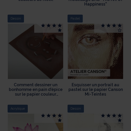
Happiness"
Dessin
Pastel
Comment dessiner un
Esquisser un portrait au
bonhomme en pain d'épice
pastel sur le papier Canson
sur le papier couleur
Mi-Teintes
Canson Colorline
Acrylique
Dessin