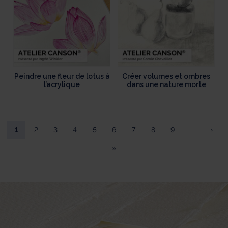
Peindre une fleur de lotus à
Créer volumes et ombres
l’acrylique
dans une nature morte
1
2
3
4
5
6
7
8
9
…
›
»