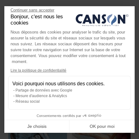
Continuer sans accepter
Pastel
Techniques Mixtes
Bonjour, c'est nous les
cookies
Nous déposons des cookies pour analyser le trafic du site, pour
assurer la sécurité du site et réseaux sociaux sur lesquels vous
nous suivez. Les réseaux sociaux déposent des traceurs pour
suivre toute votre navigation sur Internet sur la base de votre
consentement. Vous pouvez modifier votre consentement à tout
moment.
Axeptio consent
Lire la politique de confidentialité
Plateforme de Gestion du Consente
Peindre un paysage de nuit
Peindre de magnifiques
Voici pourquoi nous utilisons des cookies.
Notre plateforme vous permet d'ada
sur le papier Canson Mi-
coquelicots sur le Papier
Partage de données avec Google
Teintes Velvet
Mi-Teintes Velvet
Mesure d'audience & Analytics
Réseau social
Dessin
Dessin
Consentements certifiés par
Je choisis
OK pour moi