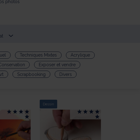
vos photos
at
uel
Techniques Mixtes
Acrylique
Conservation
Exposer et vendre
rt
Scrapbooking
Divers
Dessin