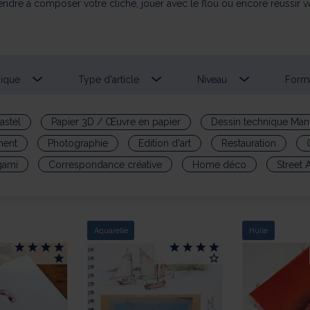
dre à composer votre cliché, jouer avec le flou ou encore réussir 
ique
Type d'article
Niveau
Form
astel
Papier 3D / Œuvre en papier
Dessin technique Man
ment
Photographie
Edition d'art
Restauration
gami
Correspondance créative
Home déco
Street A
Aquarelle
Huile