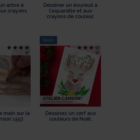
un arbre à
Dessiner un écureuil à
 aux crayons
l’aquarelle et aux
crayons de couleur.
ment : Personnalisez vos Options
pter et de gérer vos paramètres de confidentialité, en garantissant la
Dessin
e main sur le
Dessinez un cerf aux
nson 1557.
couleurs de Noël.