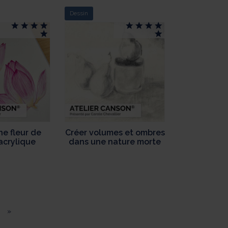
Dessin
ne fleur de
Créer volumes et ombres
’acrylique
dans une nature morte
»