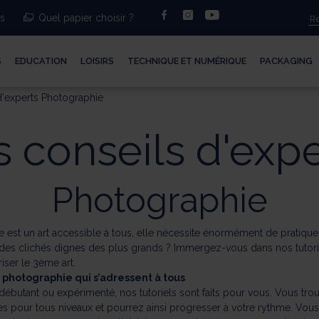
facebook
instagram
youtube
ts
Quel papier choisir ?
S
EDUCATION
LOISIRS
TECHNIQUE ET NUMÉRIQUE
PACKAGING
d'experts Photographie
s conseils d'expe
Photographie
e est un art accessible à tous, elle nécessite énormément de pratique
r des clichés dignes des plus grands ? Immergez-vous dans nos tutor
iser le 3ème art.
 photographie qui s’adressent à tous
ébutant ou expérimenté, nos tutoriels sont faits pour vous. Vous tro
es pour tous niveaux et pourrez ainsi progresser à votre rythme. Vou