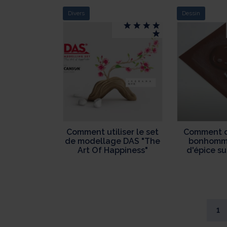
Divers
Dessin
Comment utiliser le set
Comment d
de modellage DAS "The
bonhomme
Art Of Happiness"
d'épice su
couleur
Colo
1