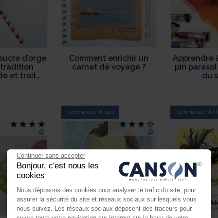
sucre d’orge
Comment enrichir un
Apprendre 
tradition
carnet de voyage ?
pin paraso
 et trait
du s
icat
Techniques Mixtes
Techniques Mixt
Continuer sans accepter
Bonjour, c'est nous les
cookies
Nous déposons des cookies pour analyser le trafic du site, pour
assurer la sécurité du site et réseaux sociaux sur lesquels vous
nous suivez. Les réseaux sociaux déposent des traceurs pour
suivre toute votre navigation sur Internet sur la base de votre