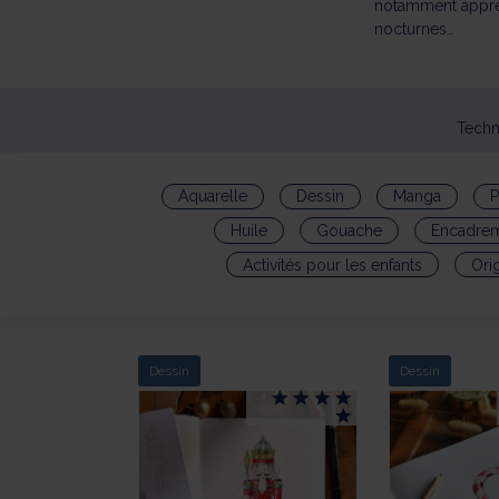
notamment appren
nocturnes…
Techn
Aquarelle
Dessin
Manga
P
Huile
Gouache
Encadre
Activités pour les enfants
Ori
Dessin
Dessin