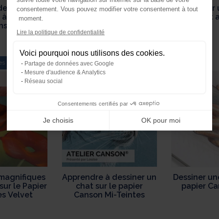
essiner un
Peindre un portrait de
Dessiner 
consentement. Vous pouvez modifier votre consentement à tout
 à pas sur le
Van Gogh en mêlant
l’encre et
moment.
nson "C" à
crayons et aquarelle.
Axeptio consent
Lire la politique de confidentialité
ain
Plateforme de Gestion du Consente
Voici pourquoi nous utilisons des cookies.
Notre plateforme vous permet d'ada
es
Dessin
Dessin
Partage de données avec Google
Mesure d'audience & Analytics
Réseau social
Consentements certifiés par
Je choisis
OK pour moi
magnifiques
Apprendre à dessiner un
Dessiner un
sur le Papier
chat sur le papier
papier Ca
es Velvet
Canson Mi-Teintes