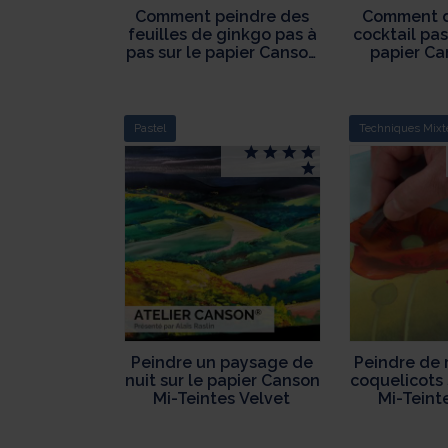
Comment peindre des
Comment d
feuilles de ginkgo pas à
cocktail pas
pas sur le papier Canson
papier Ca
XL Aquarelle
gr
Pastel
Techniques Mixt
Peindre un paysage de
Peindre de 
nuit sur le papier Canson
coquelicots 
Mi-Teintes Velvet
Mi-Teint