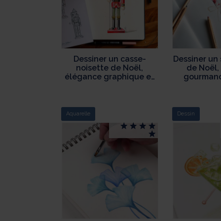
Dessiner un casse-
Dessiner un 
noisette de Noël,
de Noël, 
élégance graphique et
gourmande
héritage festif
dél
Aquarelle
Dessin