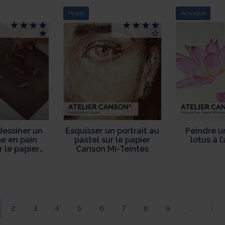
Pastel
Acrylique
essiner un
Esquisser un portrait au
Peindre u
 en pain
pastel sur le papier
lotus à l
r le papier
Canson Mi-Teintes
 Canson
rline
2
3
4
5
6
7
8
9
…
›