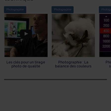
Photographie
Photographie
Photog
Les clés pour un tirage
Photographie : La
Pho
photo de qualité
balance des couleurs
s