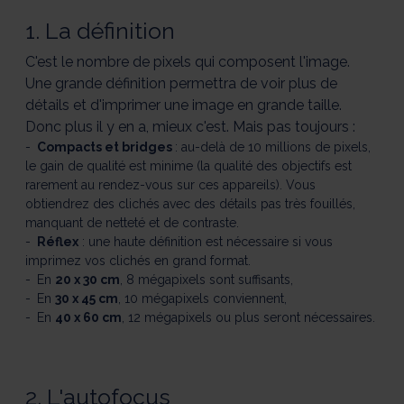
plus
plus
plus
plus
plus
des
des
des
des
des
1. La définition
pros
pros
pros
pros
pros
1/5
2/5
3/5
4/5
5/5
C'est le nombre de pixels qui composent l'image.
Une grande définition permettra de voir plus de
détails et d'imprimer une image en grande taille.
Donc plus il y en a, mieux c'est. Mais pas toujours :
Compacts et bridges
: au-delà de 10 millions de pixels,
le gain de qualité est minime (la qualité des objectifs est
rarement au rendez-vous sur ces appareils). Vous
obtiendrez des clichés avec des détails pas très fouillés,
manquant de netteté et de contraste.
Réflex
: une haute définition est nécessaire si vous
imprimez vos clichés en grand format.
En
20 x 30 cm
, 8 mégapixels sont suffisants,
En
30 x 45 cm
, 10 mégapixels conviennent,
En
40 x 60 cm
, 12 mégapixels ou plus seront nécessaires.
2. L'autofocus