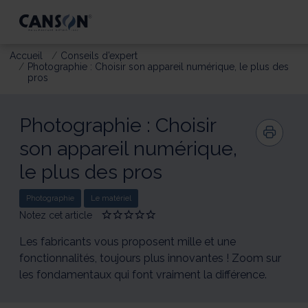
Accueil
Conseils d’expert
Photographie : Choisir son appareil numérique, le plus des
pros
Photographie : Choisir
son appareil numérique,
le plus des pros
Photographie
Le matériel
Notez cet article
Give
Give
Give
Give
Give
Photographie
Photographie
Photographie
Photographie
Photographie
:
:
:
:
:
Les fabricants vous proposent mille et une
Choisir
Choisir
Choisir
Choisir
Choisir
fonctionnalités, toujours plus innovantes ! Zoom sur
son
son
son
son
son
les fondamentaux qui font vraiment la différence.
appareil
appareil
appareil
appareil
appareil
numérique,
numérique,
numérique,
numérique,
numérique,
le
le
le
le
le