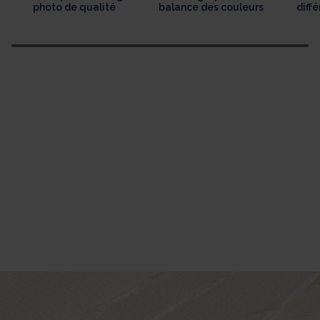
photo de qualité
balance des couleurs
diff