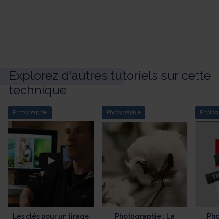
Explorez d'autres tutoriels sur cette
technique
Photographie
Photographie
Photog
Les clés pour un tirage
Photographie : La
Pho