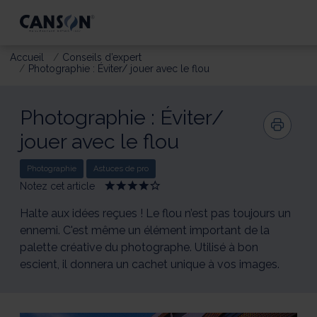
Accueil
Conseils d’expert
Photographie : Éviter/ jouer avec le flou
Photographie : Éviter/
jouer avec le flou
Photographie
Astuces de pro
Notez cet article
Give
Give
Give
Give
Give
Photographie
Photographie
Photographie
Photographie
Photographie
:
:
:
:
:
Halte aux idées reçues ! Le flou n’est pas toujours un
Éviter/
Éviter/
Éviter/
Éviter/
Éviter/
ennemi. C'est même un élément important de la
jouer
jouer
jouer
jouer
jouer
palette créative du photographe. Utilisé à bon
avec
avec
avec
avec
avec
le
le
le
le
le
escient, il donnera un cachet unique à vos images.
flou
flou
flou
flou
flou
1/5
2/5
3/5
4/5
5/5