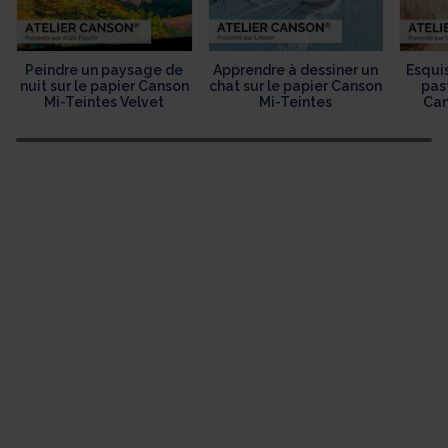
Peindre un paysage de
Apprendre à dessiner un
Esquis
nuit sur le papier Canson
chat sur le papier Canson
past
Mi-Teintes Velvet
Mi-Teintes
Can