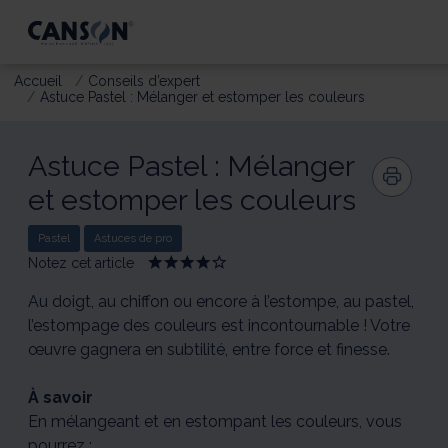
Accueil
Conseils d’expert
Astuce Pastel : Mélanger et estomper les couleurs
Astuce Pastel : Mélanger
et estomper les couleurs
Pastel
Astuces de pro
Notez cet article
Give
Give
Give
Give
Give
Astuce
Astuce
Astuce
Astuce
Astuce
Pastel
Pastel
Pastel
Pastel
Pastel
Au doigt, au chiffon ou encore à l’estompe, au pastel,
:
:
:
:
:
l’estompage des couleurs est incontournable ! Votre
Mélanger
Mélanger
Mélanger
Mélanger
Mélanger
œuvre gagnera en subtilité, entre force et finesse.
et
et
et
et
et
estomper
estomper
estomper
estomper
estomper
les
les
les
les
les
À savoir
couleurs
couleurs
couleurs
couleurs
couleurs
1/5
2/5
3/5
4/5
5/5
En mélangeant et en estompant les couleurs, vous
pourrez :