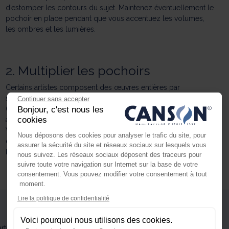
d’estomper les contours du sujet. Maintenez éventuellement le
pochoir en place pendant que vous accentuez les volumes,
les ombres et les lumières.
2. Multiplier les pochoirs
Certains artistes composent des œuvres entières par
succession et superposition de masques.
Continuer sans accepter
Bonjour, c'est nous les
Cette technique, plus délicate à réaliser, est particulièrement
cookies
adaptée aux natures mortes.
Vos œuvres seront d’une grande netteté, les formes pures,
Nous déposons des cookies pour analyser le trafic du site, pour
dont vous accentuez les volumes à volonté.
assurer la sécurité du site et réseaux sociaux sur lesquels vous
Le résultat, inhabituel avec ce médium, est saisissant.
nous suivez. Les réseaux sociaux déposent des traceurs pour
suivre toute votre navigation sur Internet sur la base de votre
consentement. Vous pouvez modifier votre consentement à tout
moment.
Axeptio consent
Lire la politique de confidentialité
Plateforme de Gestion du Consente
Voici pourquoi nous utilisons des cookies.
Notre plateforme vous permet d'ada
rticules de pastel, vous pouvez stabiliser chaque sujet finalisé à