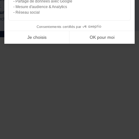
Partage de données avec Google
.
Mesure d'audience & Analytics
our obtenir un rendu optimal au pastel.
Découvrez
comment
Réseau social
echniques de dessin.
Consentements certifiés par
Je choisis
OK pour moi