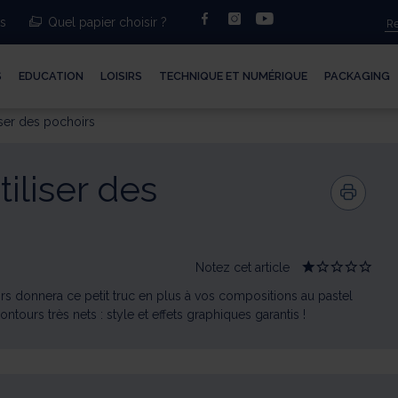
facebook
instagram
youtube
ts
Quel papier choisir ?
S
EDUCATION
LOISIRS
TECHNIQUE ET NUMÉRIQUE
PACKAGING
liser des pochoirs
tiliser des
Notez cet article
Give
Give
Give
Give
Give
Astuce
Astuce
Astuce
Astuce
Astuce
rs donnera ce petit truc en plus à vos compositions au pastel
Pastel
Pastel
Pastel
Pastel
Pastel
:
:
:
:
:
ours très nets : style et effets graphiques garantis !
Utiliser
Utiliser
Utiliser
Utiliser
Utiliser
des
des
des
des
des
pochoirs
pochoirs
pochoirs
pochoirs
pochoir
1/5
2/5
3/5
4/5
5/5