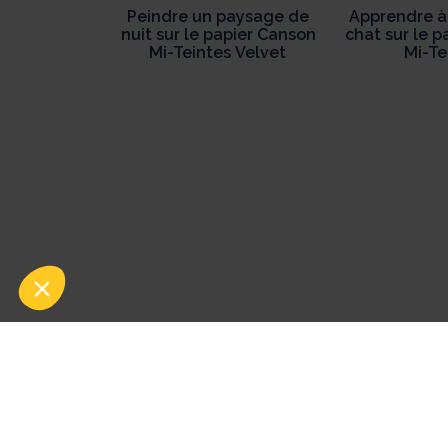
Peindre un paysage de
Apprendre à
nuit sur le papier Canson
chat sur le 
Mi-Teintes Velvet
Mi-Te