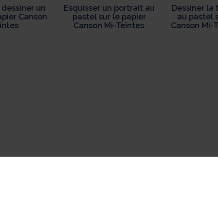
 dessiner un
Esquisser un portrait au
Dessiner la
papier Canson
pastel sur le papier
au pastel s
intes
Canson Mi-Teintes
Canson Mi-T