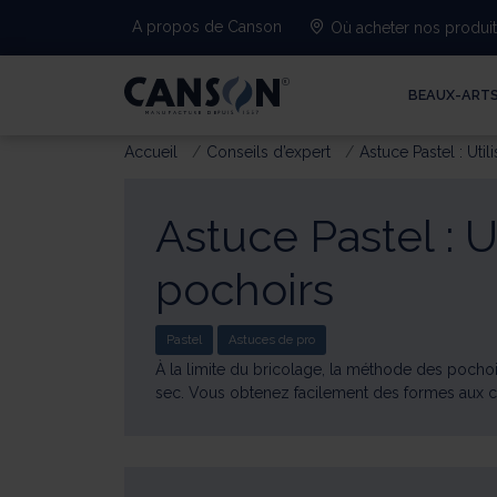
A propos de Canson
Où acheter nos produi
BEAUX-ART
Accueil
Conseils d’expert
Astuce Pastel : Uti
Astuce Pastel : U
pochoirs
Pastel
Astuces de pro
À la limite du bricolage, la méthode des pochoi
sec. Vous obtenez facilement des formes aux cont