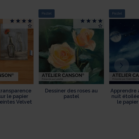
Pastel
Pastel
 transparence
Dessiner des roses au
Apprendre 
ur le papier
pastel
nuit étoilé
eintes Velvet
le papie
Te