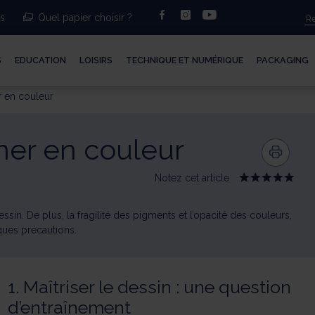
facebook
instagram
youtube
ts
Quel papier choisir ?
S
EDUCATION
LOISIRS
TECHNIQUE ET NUMÉRIQUE
PACKAGING
r en couleur
iner en couleur
Notez cet article
Give
Give
Give
Give
Give
Le
Le
Le
Le
Le
pastel
pastel
pastel
pastel
pastel
:
:
:
:
:
ssin. De plus, la fragilité des pigments et l’opacité des couleurs,
Dessiner
Dessiner
Dessiner
Dessiner
Dessine
ques précautions.
en
en
en
en
en
couleur
couleur
couleur
couleur
couleur
1/5
2/5
3/5
4/5
5/5
1. Maîtriser le dessin : une question
d’entraînement