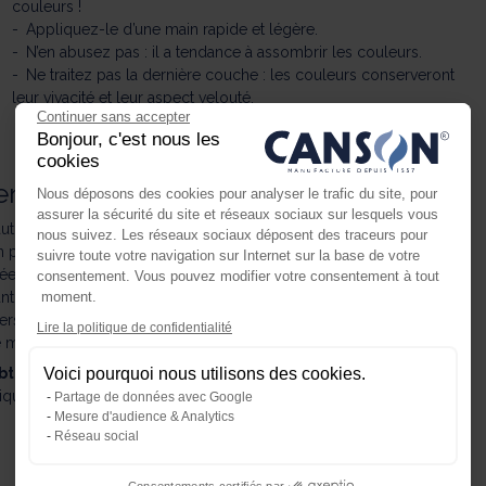
couleurs !
Appliquez-le d’une main rapide et légère.
N’en abusez pas : il a tendance à assombrir les couleurs.
Ne traitez pas la dernière couche : les couleurs conserveront
leur vivacité et leur aspect velouté.
Continuer sans accepter
Bonjour, c'est nous les
cookies
tention aux traces !
Nous déposons des cookies pour analyser le trafic du site, pour
assurer la sécurité du site et réseaux sociaux sur lesquels vous
aut de pouvoir les effacer complètement :
nous suivez. Les réseaux sociaux déposent des traceurs pour
fon propre, dans une seule direction et sans appuyer pour ne pas
suivre toute votre navigation sur Internet sur la base de votre
e, vous pourrez alors la retravailler.
consentement. Vous pouvez modifier votre consentement à tout
nt de passer le chiffon, soufflez sur les pigments en maintenant
moment.
rs l’avant
Axeptio consent
Lire la politique de confidentialité
Plateforme de Gestion du Consente
me mie de pain modelée en pointe.
obtenir un rendu optimal au pastel.
Découvrez
comment
Voici pourquoi nous utilisons des cookies.
Notre plateforme vous permet d'ada
iques de dessin.
Partage de données avec Google
Mesure d'audience & Analytics
Réseau social
Consentements certifiés par