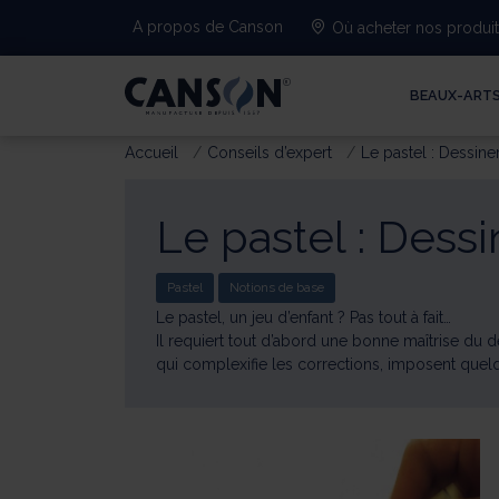
A propos de Canson
Où acheter nos produi
BEAUX-ART
Accueil
Conseils d’expert
Le pastel : Dessine
Le pastel : Dess
Pastel
Notions de base
Le pastel, un jeu d’enfant ? Pas tout à fait…
Il requiert tout d’abord une bonne maîtrise du de
qui complexifie les corrections, imposent quel