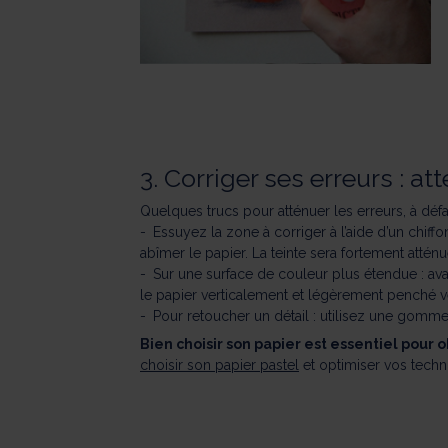
3. Corriger ses erreurs : at
Quelques trucs pour atténuer les erreurs, à déf
Essuyez la zone à corriger à l’aide d’un chif
abîmer le papier. La teinte sera fortement atténué
Sur une surface de couleur plus étendue : ava
le papier verticalement et légèrement penché ve
Pour retoucher un détail : utilisez une gom
Bien choisir son papier est essentiel pour 
choisir son papier pastel
et optimiser vos techn