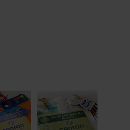
ment : Personnalisez vos Options
pter et de gérer vos paramètres de confidentialité, en garantissant la