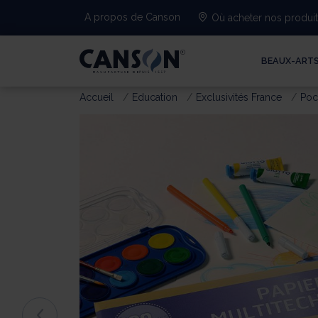
A propos de Canson
Où acheter nos produi
BEAUX-ART
Accueil
Education
Exclusivités France
Poc