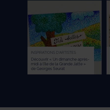
INSPIRATIONS D'ARTISTES
Découvrir « Un dimanche après-
midi à l'île de la Grande Jatte »
de Georges Seurat