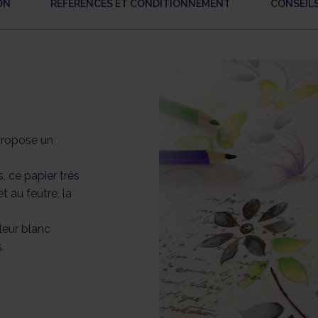
ON
RÉFÉRENCES ET CONDITIONNEMENT
CONSEILS
propose un
, ce papier très
t au feutre, la
leur blanc
s.