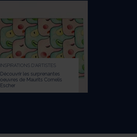
INSPIRATIONS D'ARTISTES
Découvrir les surprenantes
oeuvres de Maurits Cornelis
Escher