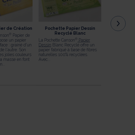
ier de Création
Pochette Papier Dessin
Pochette 
Recyclé Blanc
®
anson
Papier de
La pochett
®
pose un papier
La Pochette Canson
Papier
Calque prop
face : grainé d'un
Dessin
Blanc Recyclé offre un
toucher satin,
 de l'autre. Son
papier fabriqué à base de fibres
surface microf
s jolies couleurs
naturelles 100% recyclées.
grammages, 
la masse en font
Avec...
tracés à la d
n...