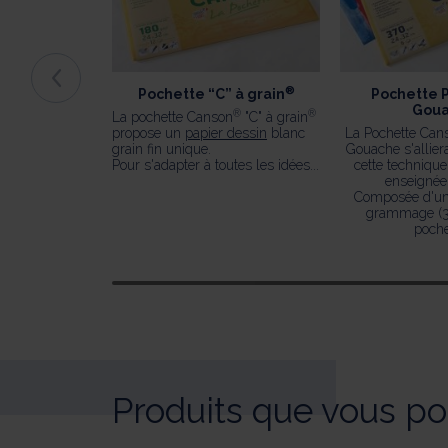
®
Pochette “C” à grain
Pochette P
Gou
®
®
La pochette Canson
"C" à grain
propose un
papier dessin
blanc
La Pochette Can
grain fin unique.
Gouache s'allier
Pour s'adapter à toutes les idées...
cette techniqu
enseignée 
Composée d'un 
grammage (3
pochet
Produits que vous po