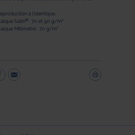
reproduction à l'identique.
®
lque Satin
: 70 et 90 g/m²
lque Millimétré : 70 g/m²