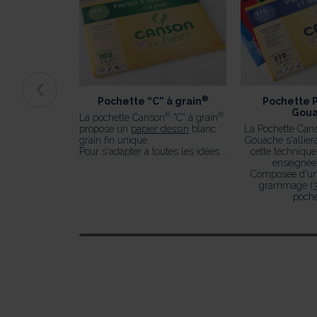
®
Pochette “C” à grain
Pochette P
Gou
®
®
La pochette Canson
"C" à grain
propose un
papier dessin
blanc
La Pochette Can
grain fin unique.
Gouache s'allier
Pour s'adapter à toutes les idées...
cette techniqu
enseignée 
Composée d'un 
grammage (3
pochet