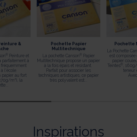
einture &
Pochette Papier
Pochette 
ache
Multitechnique
La Pochette Ca
®
®
son
Peinture et
La pochette Canson
Papier
est composée
a parfaitement à
Multitechnique propose un papier
papier coule
®
e fréquemment
à la fois épais et résistant.
Teintes
, 160g/
à l'école.
Parfait pour associer les
teneur 
papier au fort
techniques artistiques, ce papier
Avec
70g/m²), la
très polyvalent est...
te...
Inspirations