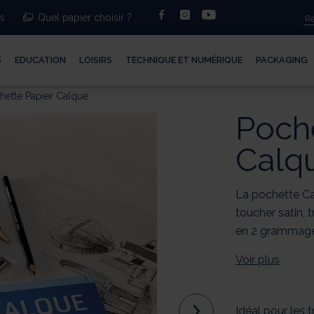
facebook
instagram
youtube
ts
Quel papier choisir ?
S
EDUCATION
LOISIRS
TECHNIQUE ET NUMÉRIQUE
PACKAGING
hette Papier Calque
Poche
Calq
La pochette C
toucher satin, 
en 2 grammages,
Voir plus
Idéal pour les t