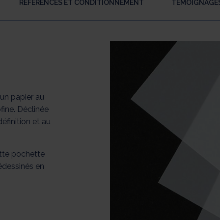
RÉFÉRENCES ET CONDITIONNEMENT
TÉMOIGNAGE
un papier au
ofine. Déclinée
éfinition et au
tte pochette
édessinés en