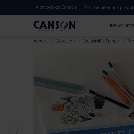
A propos de Canson
Où acheter nos produi
BEAUX-ART
Accueil
Education
Exclusivités France
Poc