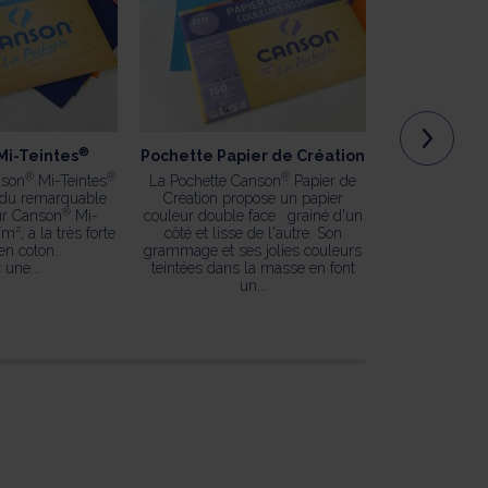
®
Mi-Teintes
Pochette Papier de Création
Pochette 
Recy
®
®
®
nson
Mi-Teintes
La Pochette Canson
Papier de
 du remarquable
Création propose un papier
La Pochette C
®
ur Canson
Mi-
couleur double face : grainé d'un
Dessin
Blanc R
m², à la très forte
côté et lisse de l'autre. Son
papier fabriqué
en coton.
grammage et ses jolies couleurs
naturelles 100
 une...
teintées dans la masse en font
Avec...
un...