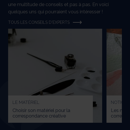
une multitude de conseils et pas à pas. En voici
quelques uns qui pourraient vous intéresser !
TOUS LES CONSEILS D'EXPERTS
LE MATÉRIEL
NOTIONS
Choisir son matériel pour la
Les noti
correspondance créative
correspo