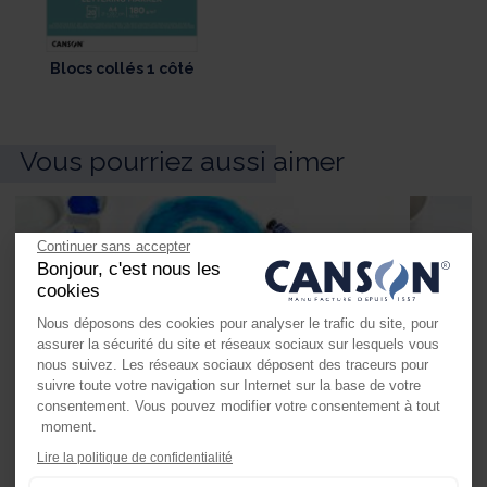
Blocs collés 1 côté
Vous pourriez aussi aimer
Continuer sans accepter
Bonjour, c'est nous les
cookies
Nous déposons des cookies pour analyser le trafic du site, pour
assurer la sécurité du site et réseaux sociaux sur lesquels vous
nous suivez. Les réseaux sociaux déposent des traceurs pour
suivre toute votre navigation sur Internet sur la base de votre
consentement. Vous pouvez modifier votre consentement à tout
moment.
Axeptio consent
Lire la politique de confidentialité
Plateforme de Gestion du Consente