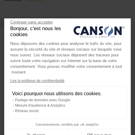
Vous pourriez aussi aimer
Continuer sans accepter
Bonjour, c'est nous les
cookies
Nous déposons des cookies pour analyser le trafic du site, pour
assurer la sécurité du site et réseaux sociaux sur lesquels vous
nous suivez. Les réseaux sociaux déposent des traceurs pour
suivre toute votre navigation sur Internet sur la base de votre
consentement. Vous pouvez modifier votre consentement à tout
moment.
Axeptio consent
Lire la politique de confidentialité
Plateforme de Gestion du Consente
Voici pourquoi nous utilisons des cookies.
Notre plateforme vous permet d'ada
Partage de données avec Google
Mesure d'audience & Analytics
Réseau social
Consentements certifiés par
Je choisis
OK pour moi