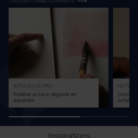
TOUS LES CONSEILS D'EXPERTS
ASTUCES DE PRO
NOTIONS
Réaliser un lavis dégradé en
Dessiner 
aquarelle
lumières
Inspirations