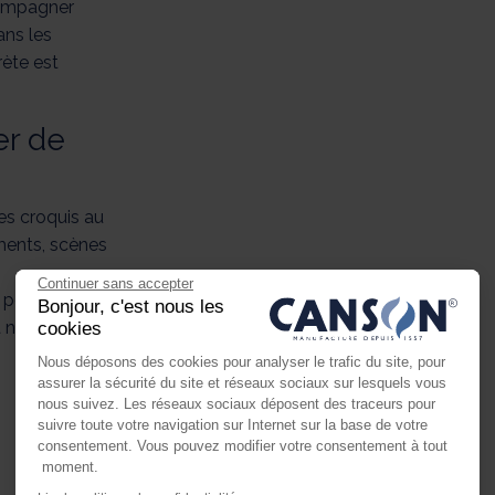
ccompagner
ans les
rète est
er de
des croquis au
iments, scènes
Continuer sans accepter
n pour vos
Bonjour, c'est nous les
 nos tutoriels
cookies
Nous déposons des cookies pour analyser le trafic du site, pour
assurer la sécurité du site et réseaux sociaux sur lesquels vous
nous suivez. Les réseaux sociaux déposent des traceurs pour
suivre toute votre navigation sur Internet sur la base de votre
consentement. Vous pouvez modifier votre consentement à tout
moment.
Axeptio consent