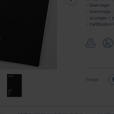
- Grain l
- Grammag
- 40 pages 
- Certification
Partager