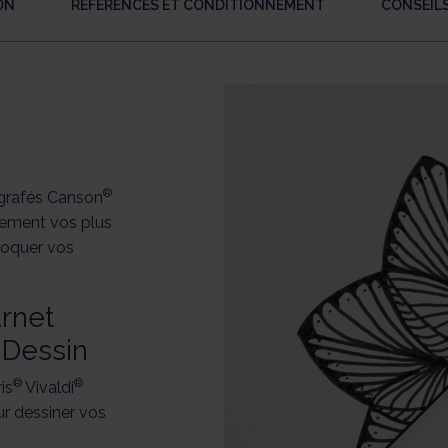
ON
RÉFÉRENCES ET CONDITIONNEMENT
CONSEILS
®
 agrafés Canson
lement vos plus
roquer vos
arnet
Dessin
®
®
is
Vivaldi
ur dessiner vos