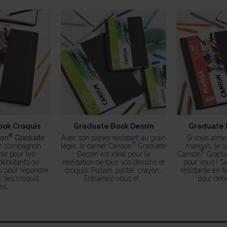
ok Croquis
Graduate Book Dessin
Graduate 
®
son
Graduate
Avec son papier résistant au grain
Si vous aime
®
n compagnon
léger, le carnet Canson
Graduate
mangas, le c
®
le pour les
Dessin est idéal pour la
Canson
Gradua
débutants ou
réalisation de tous vos dessins et
pour vous ! Sa
u pour répondre
croquis. Fusain, pastel, crayon…
résistante en fa
 des croquis
Entraînez-vous et...
pour débu
s,...