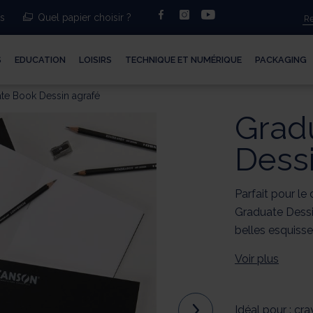
facebook
instagram
youtube
ts
Quel papier choisir ?
S
EDUCATION
LOISIRS
TECHNIQUE ET NUMÉRIQUE
PACKAGING
te Book Dessin agrafé
Grad
Dessi
Parfait pour le
Graduate Dessi
belles esquisse
Voir plus
Idéal pour : 