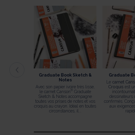
Graduate Book Sketch &
Graduate Bo
Notes
Le
carnet Can
Avec son papier ivoire très lisse,
Croquis
est u
®
le carnet Canson
Graduate
incontournab
Sketch & Notes accompagne
dessinateurs 
toutes vos prises de notes et vos
confirmés. Conç
croquis au crayon. Idéal en toutes
aux exigences
circonstances, il...
rapide