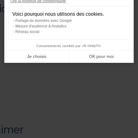
Lire la politique de confidentialité
Plateforme de Gestion du Consente
tionnement
Voici pourquoi nous utilisons des cookies.
Notre plateforme vous permet d'ada
Partage de données avec Google
Mesure d'audience & Analytics
Réseau social
Consentements certifiés par
Je choisis
OK pour moi
aimer