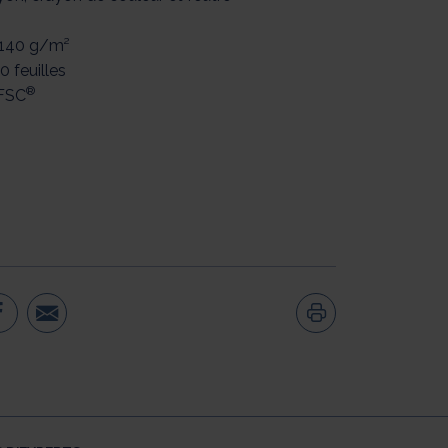
éger
e : 140 g/m²
/ 20 feuilles
®
 FSC