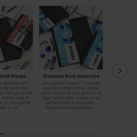
Book Manga
Graduate Book Aquarelle
Graduate Bo
b
®
z dessiner des
Les carnets Canson
Graduate
arnet de dessin
Aquarelle proposent un papier
Ultra polyval
®
te Manga est fait
blanc double face au grain fin et
Canson
Grad
 texture lisse et
léger, parfait pour s’initier ou se
blanc vous per
it un outil parfait
perfectionner à l’aquarelle.
toutes sor
ter ou se...
Facilement transportables,...
combinant 
médiums. Pe
col