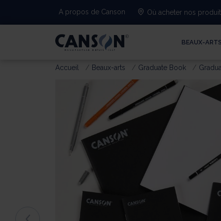
A propos de Canson
Où acheter nos produi
BEAUX-ART
Accueil
Beaux-arts
Graduate Book
Gradua