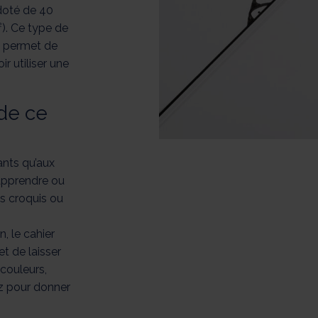
 doté de 40
). Ce type de
s permet de
r utiliser une
de ce
ants qu’aux
 apprendre ou
ts croquis ou
, le cahier
t de laisser
 couleurs,
z pour donner