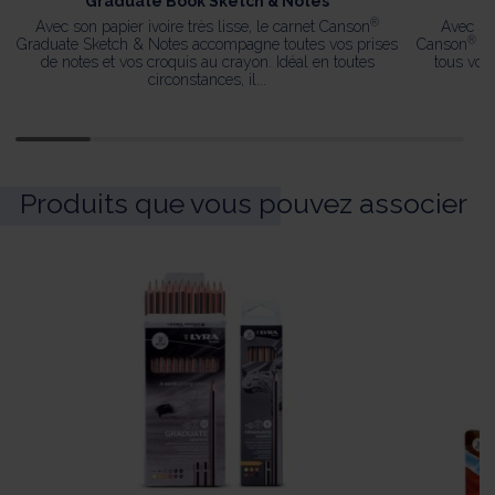
Graduate Book Sketch & Notes
®
Avec son papier ivoire très lisse, le carnet Canson
Avec son
®
Graduate Sketch & Notes accompagne toutes vos prises
Canson
Gr
de notes et vos croquis au crayon. Idéal en toutes
tous vos 
circonstances, il...
Produits que vous pouvez associer