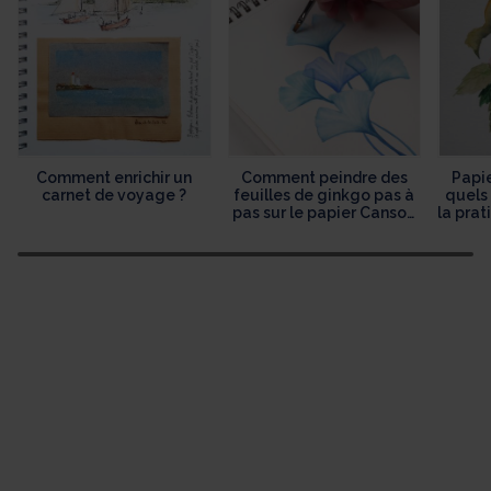
Comment enrichir un
Comment peindre des
Papie
carnet de voyage ?
feuilles de ginkgo pas à
quels 
pas sur le papier Canson
la prat
XL Aquarelle