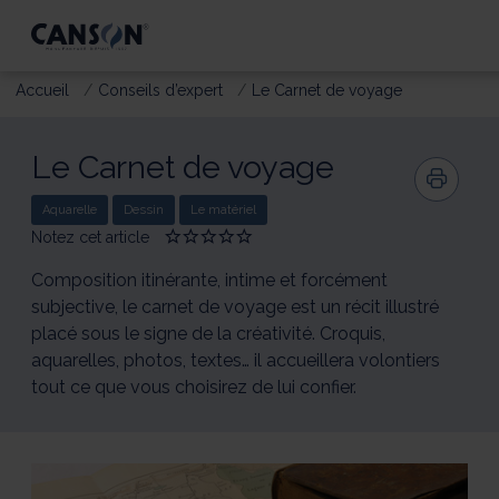
Accueil
Conseils d’expert
Le Carnet de voyage
Le Carnet de voyage
Aquarelle
Dessin
Le matériel
Notez cet article
Give
Give
Give
Give
Give
Le
Le
Le
Le
Le
Carnet
Carnet
Carnet
Carnet
Carnet
Composition itinérante, intime et forcément
de
de
de
de
de
subjective, le carnet de voyage est un récit illustré
voyage
voyage
voyage
voyage
voyage
placé sous le signe de la créativité. Croquis,
1/5
2/5
3/5
4/5
5/5
aquarelles, photos, textes… il accueillera volontiers
tout ce que vous choisirez de lui confier.