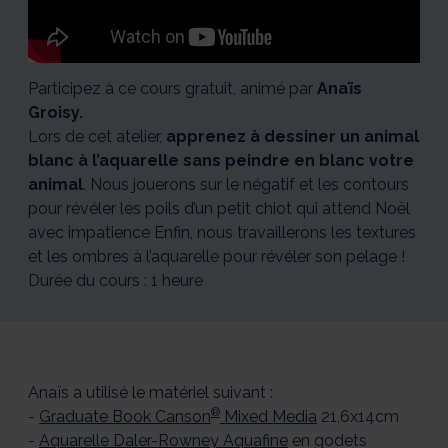
1/5
2/5
3/5
4/5
5/5
Participez à ce cours gratuit, animé par
Anaïs
Groisy.
Lors de cet atelier,
apprenez à dessiner un animal
blanc à l’aquarelle sans peindre en blanc votre
animal
. Nous jouerons sur le négatif et les contours
pour révéler les poils d’un petit chiot qui attend Noël
avec impatience Enfin, nous travaillerons les textures
et les ombres à l’aquarelle pour révéler son pelage !
Durée du cours : 1 heure
Anaïs a utilisé le matériel suivant :
®
-
Graduate Book Canson
Mixed Media
21,6x14cm
-
Aquarelle Daler-Rowney Aquafine
en godets