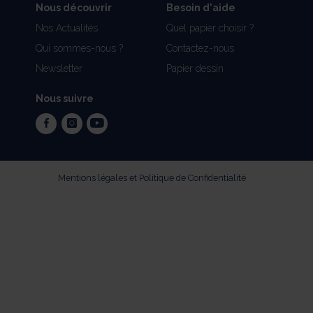
Nous découvrir
Besoin d'aide
Nos Actualités
Quel papier choisir ?
Qui sommes-nous ?
Contactez-nous
Newsletter
Papier dessin
Nous suivre
facebook
instagram
youtube
Mentions légales et Politique de Confidentialité