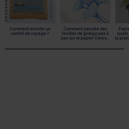
Comment enrichir un
Comment peindre des
Papie
carnet de voyage ?
feuilles de ginkgo pas à
quels 
pas sur le papier Canson
la prat
XL Aquarelle