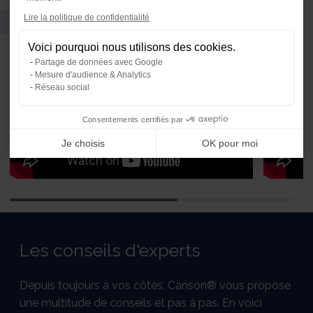
Vidéos
Axeptio consent
Lire la politique de confidentialité
Plateforme de Gestion du Consente
Voici pourquoi nous utilisons des cookies.
Notre plateforme vous permet d'ada
Partage de données avec Google
Mesure d'audience & Analytics
Réseau social
Consentements certifiés par
Je choisis
OK pour moi
Les conseils d'experts
Depuis toujours à vos côtés, Canson® vous propose
une multitude de conseils et pas à pas. En voici