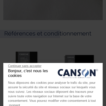
Références et conditionnement
Continuer sans accepter
Bonjour, c'est nous les
cookies
Nous déposons des cookies pour analyser le trafic du site, pour
assurer la sécurité du site et réseaux sociaux sur lesquels vous
nous suivez. Les réseaux sociaux déposent des traceurs pour
Carnets cousus
Carnets spiralés
suivre toute votre navigation sur Internet sur la base de votre
consentement. Vous pouvez modifier votre consentement à tout
moment.