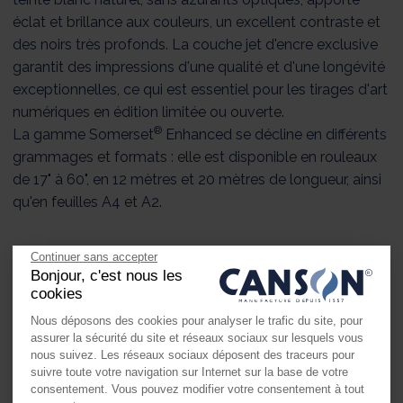
éclat et brillance aux couleurs, un excellent contraste et
des noirs très profonds. La couche jet d'encre exclusive
garantit des impressions d'une qualité et d'une longévité
exceptionnelles, ce qui est essentiel pour les tirages d'art
numériques en édition limitée ou ouverte.
®
La gamme Somerset
Enhanced se décline en différents
grammages et formats : elle est disponible en rouleaux
de 17" à 60", en 12 mètres et 20 mètres de longueur, ainsi
qu'en feuilles A4 et A2.
Continuer sans accepter
®
Somerset
est un papier d'impression traditionnel utilisé
Bonjour, c'est nous les
par les artistes pour toute une série de techniques
cookies
ancestrales telles que la taille-douce, l'eau-forte, la
Nous déposons des cookies pour analyser le trafic du site, pour
lithographie sur pierre, la sérigraphie, l'impression en relief
assurer la sécurité du site et réseaux sociaux sur lesquels vous
et la typographie. Ce même papier d'art traditionnel est
nous suivez. Les réseaux sociaux déposent des traceurs pour
suivre toute votre navigation sur Internet sur la base de votre
désormais disponible pour les photographes, les
consentement. Vous pouvez modifier votre consentement à tout
imprimeurs et les artistes qui souhaitent reproduire