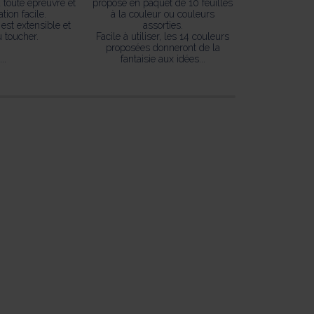
 toute épreuvre et
proposé en paquet de 10 feuilles
dans la mas
ation facile.
à la couleur ou couleurs
Proposé en bru
 est extensible et
assorties.
également 
 toucher.
Facile à utiliser, les 14 couleurs
couleurs
proposées donneront de la
...
fantaisie aux idées...