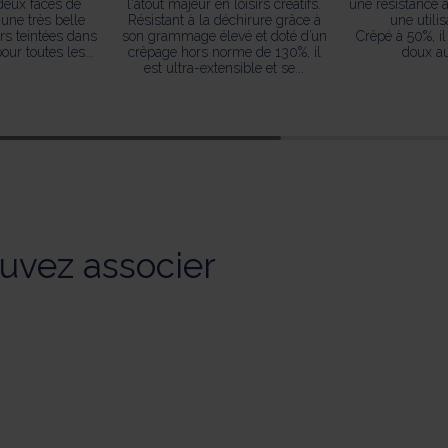
deux faces de
l'atout majeur en loisirs créatifs.
une résistance à
 une très belle
Résistant à la déchirure grâce à
une utilis
rs teintées dans
son grammage élevé et doté d’un
Crêpé à 50%, il
our toutes les...
crêpage hors norme de 130%, il
doux au
est ultra-extensible et se...
uvez associer