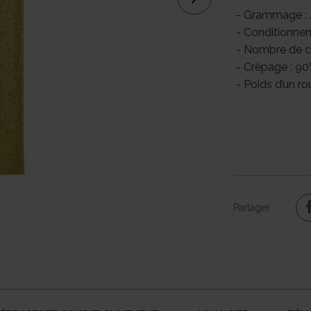
- Grammage :
- Conditionnem
- Nombre de co
- Crêpage : 9
- Poids d’un ro
Partager