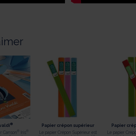
aimer
®
valdi
Papier crépon supérieur
Papier cré
®
®
ur Canson
Iris
Le papier Crépon Supérieur est
Le papier Crépo