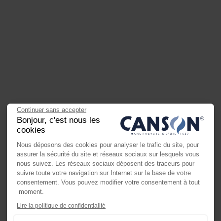
Continuer sans accepter
Bonjour, c'est nous les
cookies
Nous déposons des cookies pour analyser le trafic du site, pour
assurer la sécurité du site et réseaux sociaux sur lesquels vous
nous suivez. Les réseaux sociaux déposent des traceurs pour
suivre toute votre navigation sur Internet sur la base de votre
consentement. Vous pouvez modifier votre consentement à tout
moment.
Axeptio consent
Lire la politique de confidentialité
Plateforme de Gestion du Consente