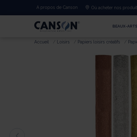
A propos de Canson
Où acheter nos produi
BEAUX-ART
Accueil
Loisirs
Papiers loisirs créatifs
Papi