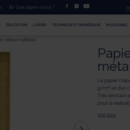
facebook
instagram
youtube
ts
Quel papier choisir ?
S
EDUCATION
LOISIRS
TECHNIQUE ET NUMÉRIQUE
PACKAGING
er crépon métallisé
Papi
métal
Le papier Crép
g/m²) et d’un 
Très résistant e
pour la réalisat
Voir plus