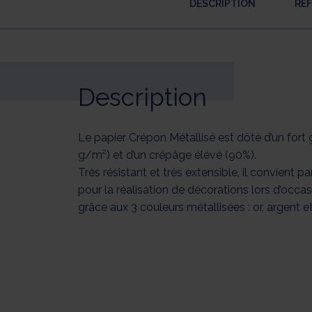
DESCRIPTION
RÉ
Description
Le papier Crépon Métallisé est dôté d’un for
g/m²) et d’un crépâge élévé (90%).
Très résistant et très extensible, il convient p
pour la réalisation de décorations lors d’occas
grâce aux 3 couleurs métallisées : or, argent e