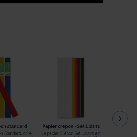
pon standard
Papier crépon - Set Loisirs
Papi
n Standard, offre
Le papier Crépon Set Loisirs est
Le papier Kraf