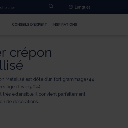
Langues
CONSEILS D'EXPERT
INSPIRATIONS
er crépon
lisé
on Métallisé est dôté d’un fort grammage (44
crépâge élévé (90%).
t très extensible, il convient parfaitement
ion de décorations...