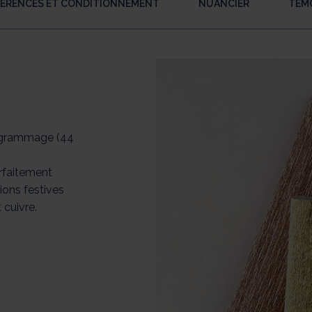
FÉRENCES ET CONDITIONNEMENT
NUANCIER
TÉM
t grammage (44
arfaitement
ions festives
t cuivre.