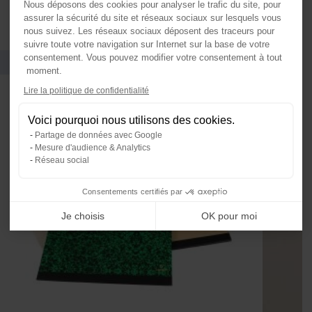
Feuilles
Rouleaux
Nous déposons des cookies pour analyser le trafic du site, pour
assurer la sécurité du site et réseaux sociaux sur lesquels vous
nous suivez. Les réseaux sociaux déposent des traceurs pour
suivre toute votre navigation sur Internet sur la base de votre
Vous pourriez aussi aimer
consentement. Vous pouvez modifier votre consentement à tout
moment.
Axeptio consent
Lire la politique de confidentialité
Plateforme de Gestion du Consente
Voici pourquoi nous utilisons des cookies.
Notre plateforme vous permet d'ada
Partage de données avec Google
Mesure d'audience & Analytics
Réseau social
Consentements certifiés par
Je choisis
OK pour moi