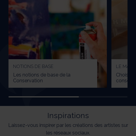
NOTIONS DE BASE
LE MATÉ
Les notions de base de la
Choisir s
Conservation
conserva
Inspirations
Laissez-vous inspirer par les créations des artistes sur
les réseaux sociaux.