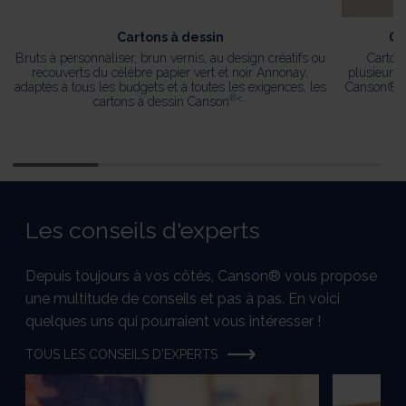
Cartons à dessin
Co
Bruts à personnaliser, brun vernis, au design créatifs ou
Carton
recouverts du célèbre papier vert et noir Annonay,
plusieurs 
adaptés à tous les budgets et à toutes les exigences, les
Canson® M
®<...
cartons à dessin Canson
Les conseils d'experts
Depuis toujours à vos côtés, Canson® vous propose
une multitude de conseils et pas à pas. En voici
quelques uns qui pourraient vous intéresser !
TOUS LES CONSEILS D'EXPERTS