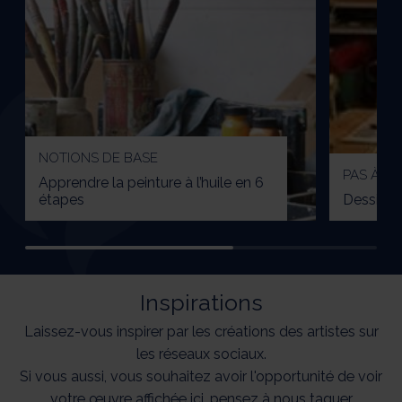
NOTIONS DE BASE
PAS À PA
Apprendre la peinture à l’huile en 6
étapes
Dessiner
Inspirations
Laissez-vous inspirer par les créations des artistes sur
les réseaux sociaux.
Si vous aussi, vous souhaitez avoir l'opportunité de voir
votre œuvre affichée ici, pensez à nous taguer