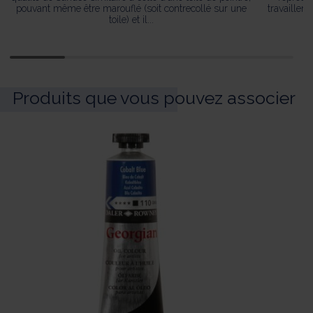
pouvant même être marouflé (soit contrecollé sur une
travaillen
toile) et il...
Produits que vous pouvez associer