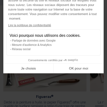
Vous pourriez aussi aimer
assurer la sécurité du site et réseaux sociaux sur lesquels vous
nous suivez. Les réseaux sociaux déposent des traceurs pour
suivre toute votre navigation sur Internet sur la base de votre
consentement. Vous pouvez modifier votre consentement à tout
moment.
Axeptio consent
Lire la politique de confidentialité
Plateforme de Gestion du Consente
Voici pourquoi nous utilisons des cookies.
Notre plateforme vous permet d'ada
Partage de données avec Google
Mesure d'audience & Analytics
Réseau social
Consentements certifiés par
Je choisis
OK pour moi
®
Figueras
®
Dédié à la peinture à huile, le papier Figueras
offre une
La nou
qualité de surface similaire à celle d’une toile de peintre,
représen