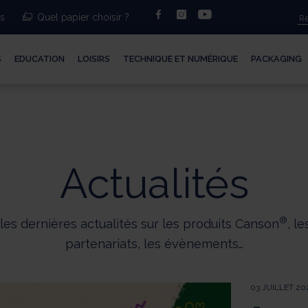
facebook
instagram
youtube
ts
Quel papier choisir ?
S
EDUCATION
LOISIRS
TECHNIQUE ET NUMÉRIQUE
PACKAGING
Actualités
®
es dernières actualités sur les produits Canson
, l
partenariats, les évènements…
03 JUILLET 20