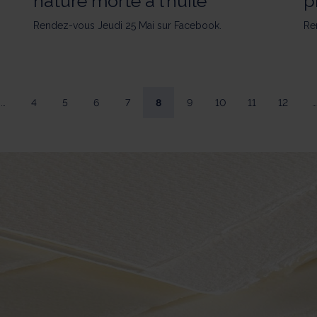
nature morte à l’huile
p
Rendez-vous Jeudi 25 Mai sur Facebook.
Re
…
4
5
6
7
8
9
10
11
12
…