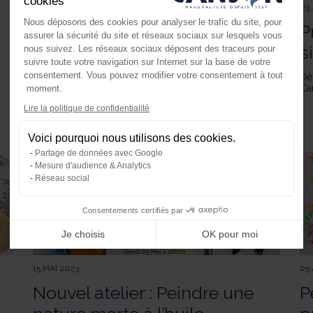
cookies
04 JUILLET 2023
03
Nous déposons des cookies pour analyser le trafic du site, pour
Découvre Canson XSmart…
P
assurer la sécurité du site et réseaux sociaux sur lesquels vous
s
nous suivez. Les réseaux sociaux déposent des traceurs pour
Si tu souhaites te perfectionner aux dernières
suivre toute votre navigation sur Internet sur la base de votre
techniques de dessin, découvre la gamme complète
consentement. Vous pouvez modifier votre consentement à tout
®
Dé
Canson
XSmart ! Chaque bloc te propose le papier
Ca
moment.
idéal pour explorer ton imagination, exprimer toute ta
créativité et déployer ton sens artistique.
Axeptio consent
Lire la politique de confidentialité
Plateforme de Gestion du Consente
Voici pourquoi nous utilisons des cookies.
Notre plateforme vous permet d'ada
Partage de données avec Google
Mesure d'audience & Analytics
Réseau social
Consentements certifiés par
Je choisis
OK pour moi
15 MAI 2023
05 
Nouvel atelier : Peindre une
P