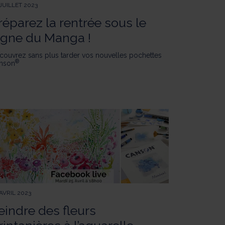
 JUILLET 2023
réparez la rentrée sous le
igne du Manga !
couvrez sans plus tarder vos nouvelles pochettes
®
nson
ment : Personnalisez vos Options
pter et de gérer vos paramètres de confidentialité, en garantissant la
AVRIL 2023
eindre des fleurs