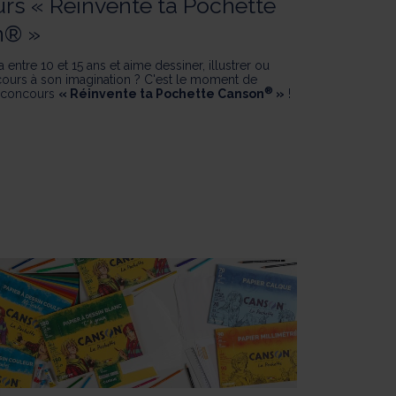
rs « Réinvente ta Pochette
n® »
a entre 10 et 15 ans et aime dessiner, illustrer ou
e cours à son imagination ? C'est le moment de
®
u concours
« Réinvente ta Pochette Canson
»
!