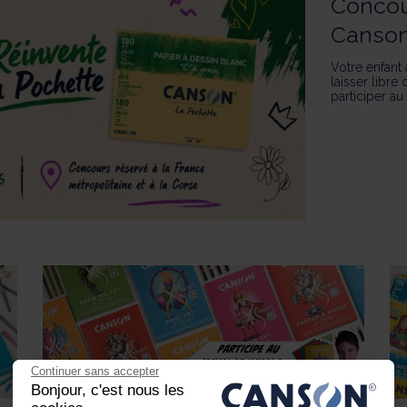
Concou
Canso
Votre enfant 
laisser libr
participer a
Continuer sans accepter
Bonjour, c'est nous les