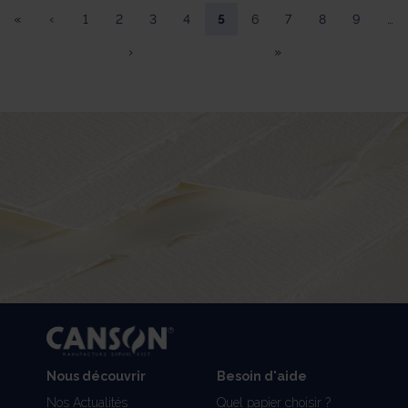
«
‹
1
2
3
4
5
6
7
8
9
…
›
»
Nous découvrir
Besoin d'aide
Nos Actualités
Quel papier choisir ?