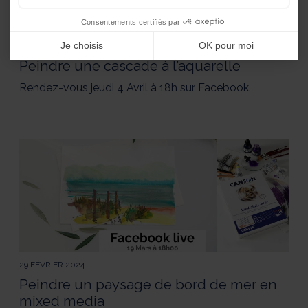
Consentements certifiés par
Je choisis
OK pour moi
19 MARS 2024
Peindre une cascade à l’aquarelle
Rendez-vous jeudi 4 Avril à 18h sur Facebook.
29 FÉVRIER 2024
Peindre un paysage de bord de mer en
mixed media