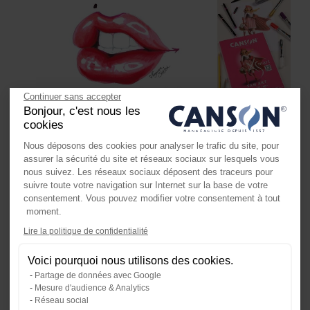
Continuer sans accepter
Bonjour, c'est nous les
04 AVRIL 2024
cookies
Dessiner la bouche de Madonna au
Nous déposons des cookies pour analyser le trafic du site, pour
feutre
assurer la sécurité du site et réseaux sociaux sur lesquels vous
nous suivez. Les réseaux sociaux déposent des traceurs pour
Rendez-vous jeudi 18 Avril à 17h sur Facebook.
suivre toute votre navigation sur Internet sur la base de votre
consentement. Vous pouvez modifier votre consentement à tout
moment.
Axeptio consent
Lire la politique de confidentialité
Plateforme de Gestion du Consente
Voici pourquoi nous utilisons des cookies.
Notre plateforme vous permet d'ada
Partage de données avec Google
Mesure d'audience & Analytics
Réseau social