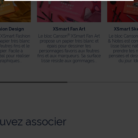
ion Design
XSmart Fan Art
XSmart Sk
®
XSmart Fashion
Le bloc Canson
XSmart Fan Art
Le bloc Canson
apier très blanc
propose un papier très blanc et
& Notes est co
feutres fins et le
épais pour dessiner tes
lisse blanc nat
ier. Facile à
personnages favoris aux feutres
prendre tes n
éal pour réaliser
fins et aux marqueurs. Sa surface
pensées et des
raphiques...
lisse résiste aux gommages...
du jour. Id
uvez associer