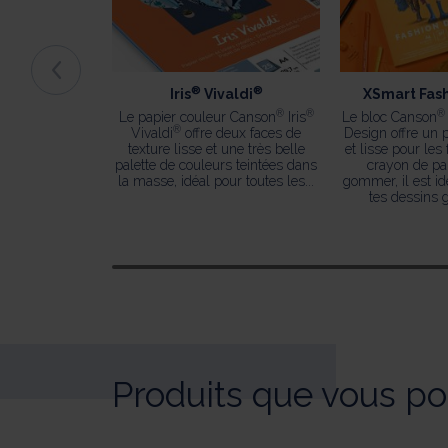
®
®
Iris
Vivaldi
XSmart Fash
®
®
®
Le papier couleur Canson
Iris
Le bloc Canson
®
Vivaldi
offre deux faces de
Design offre un p
texture lisse et une très belle
et lisse pour les 
palette de couleurs teintées dans
crayon de pap
la masse, idéal pour toutes les...
gommer, il est id
tes dessins g
Produits que vous po