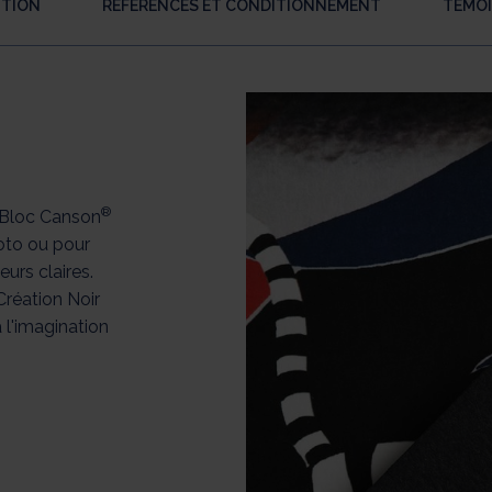
PTION
RÉFÉRENCES ET CONDITIONNEMENT
TÉMO
®
e Bloc Canson
hoto ou pour
eurs claires.
Création Noir
à l'imagination