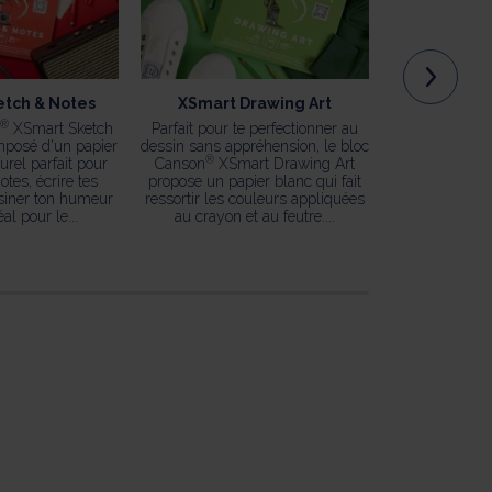
etch & Notes
XSmart Drawing Art
XSmart
®
XSmart Sketch
Parfait pour te perfectionner au
Le bloc Canso
mposé d'un papier
dessin sans appréhension, le bloc
offre un papi
®
urel parfait pour
Canson
XSmart Drawing Art
une trame im
otes, écrire tes
propose un papier blanc qui fait
une face pour r
siner ton humeur
ressortir les couleurs appliquées
façon Pixel A
éal pour le...
au crayon et au feutre....
crayon g