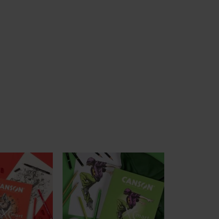
ment : Personnalisez vos Options
pter et de gérer vos paramètres de confidentialité, en garantissant la