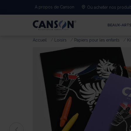
A propos de Canson
Où acheter nos produi
BEAUX-ART
Accueil
Loisirs
Papiers pour les enfants
Ki