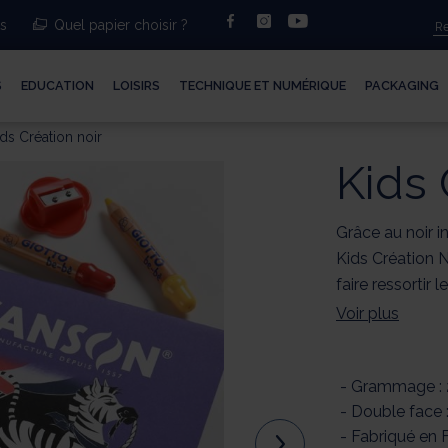
facebook
instagram
youtube
ts
Quel papier choisir ?
S
EDUCATION
LOISIRS
TECHNIQUE ET NUMÉRIQUE
PACKAGING
ds Création noir
Kids 
Grâce au noir i
Kids Création N
faire ressortir 
Voir plus
- Grammage :
- Double face :
- Fabriqué en 